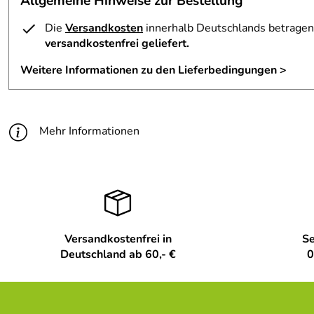
Allgemeine Hinweise zur Bestellung
Besonderheit beim Artikel:
mit kleinen Figuren,z
Die
Versandkosten
innerhalb Deutschlands betragen 
Zielgruppe:
Erwachsene
versandkostenfrei geliefert.
Geschlecht:
unisex
Weitere Informationen zu den Lieferbedingungen >
Mehr Informationen
Versandkostenfrei in
Se
Deutschland ab 60,- €
0