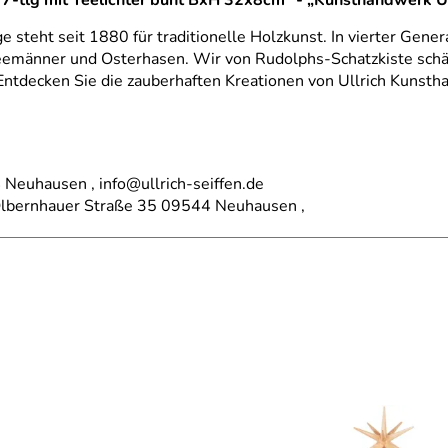
 7-tlg mit Teelichter bunt BxH 32x8cm" - „Kunsthandwerk Ul
 steht seit 1880 für traditionelle Holzkunst. In vierter Gener
änner und Osterhasen. Wir von Rudolphs-Schatzkiste schätze
Entdecken Sie die zauberhaften Kreationen von Ullrich Kunsth
 Neuhausen , info@ullrich-seiffen.de
 Olbernhauer Straße 35 09544 Neuhausen ,