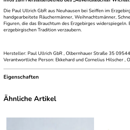
Infos zum Herstellerbetrieb des „Adventsleuchter Wichtel
Die Paul Ullrich GbR aus Neuhausen bei Seiffen im Erzgebirge
handgearbeitete Räuchermänner, Weihnachtsmänner, Schneem
Figuren, die das Brauchtum des Erzgebirges widerspiegeln. 
erzgebirgischen Tradition verzaubern.
Hersteller: Paul Ullrich GbR , Olbernhauer Straße 35 09544
Verantwortliche Person: Ekkehard und Cornelius Hilscher ,
Eigenschaften
Herkunftsland:
Deutschland
Ähnliche Artikel
Herstellungsort:
Neuhausen
Hersteller:
Kunsthandwerk Ullrich
Farbe:
Bunt