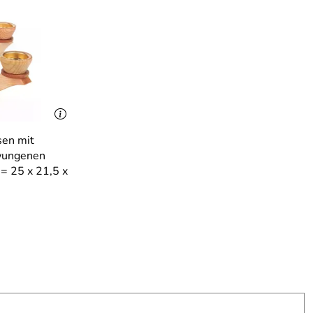
sen mit
hwungenen
= 25 x 21,5 x