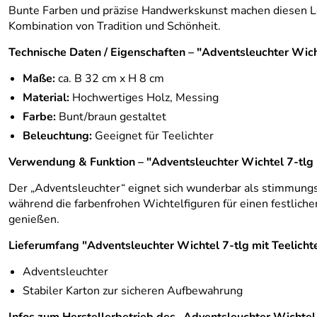
Bunte Farben und präzise Handwerkskunst machen diesen Leuc
Kombination von Tradition und Schönheit.
Technische Daten / Eigenschaften – "Adventsleuchter Wich
Maße:
ca. B 32 cm x H 8 cm
Material:
Hochwertiges Holz, Messing
Farbe:
Bunt/braun gestaltet
Beleuchtung:
Geeignet für Teelichter
Verwendung & Funktion – "Adventsleuchter Wichtel 7-tlg 
Der „Adventsleuchter“ eignet sich wunderbar als stimmungsv
während die farbenfrohen Wichtelfiguren für einen festlich
genießen.
Lieferumfang "Adventsleuchter Wichtel 7-tlg mit Teelich
Adventsleuchter
Stabiler Karton zur sicheren Aufbewahrung