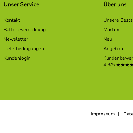
Unser Service
Über uns
Kontakt
Unsere Bests
Batterieverordnung
Marken
Newsletter
Neu
Lieferbedingungen
Angebote
Kundenlogin
Kundenbewer
4,9/5
***
Impressum
Date