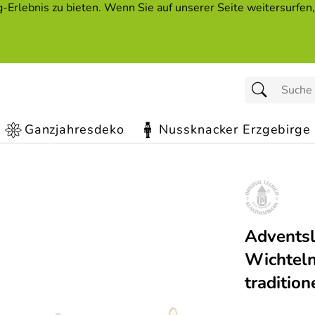
Erlebnis zu bieten. Wenn Sie auf unserer Seite weitersurfen
Ganzjahresdeko
Nussknacker Erzgebirge
Adventsl
Wichteln
traditio