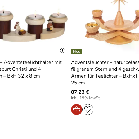
– Adventsteelichthalter mit
Adventsleuchter – naturbelas
burt Christi und 4
filigranem Stern und 4 gesc
rn – BxH 32 x 8 cm
Armen für Teelichter – BxHxT 
25 cm
87,23 €
inkl. 19% MwSt.
Wohnung