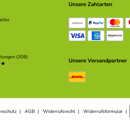
Unsere Zahlarten
eller
tungen (308)
Unsere Versandpartner
**
nschutz
AGB
Widerrufsrecht
Widerrufsformular