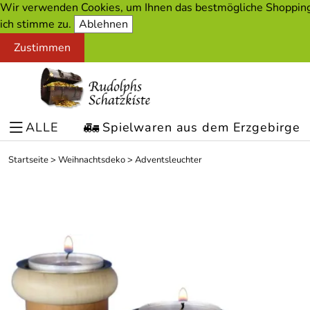
Wir verwenden Cookies, um Ihnen das bestmögliche Shopping-
ich stimme zu.
Ablehnen
Zustimmen
ALLE
Spielwaren aus dem Erzgebirge
Startseite
>
Weihnachtsdeko
>
Adventsleuchter