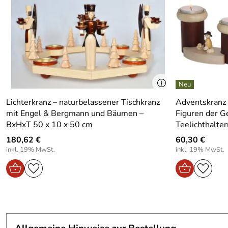
Material:
Holz
Produktart:
Adventsteelichthalter
Gewicht in kg Artikel ohne vp:
0.355
Lieferumfang:
1 Stück
Lichterkranz – naturbelassener Tischkranz
Adventskranz 
Motiv:
Weihnachtsmotiv
mit Engel & Bergmann und Bäumen –
Figuren der Ge
Design:
Traditionell
BxHxT 50 x 10 x 50 cm
Teelichthalte
180,62 €
60,30 €
Bereich:
Für innen
inkl. 19% MwSt.
inkl. 19% MwSt.
Zimmer:
Wohnzimmer,Küche, 
Beleuchtung:
Teelicht
Anzahl der Leuchtmittel:
4