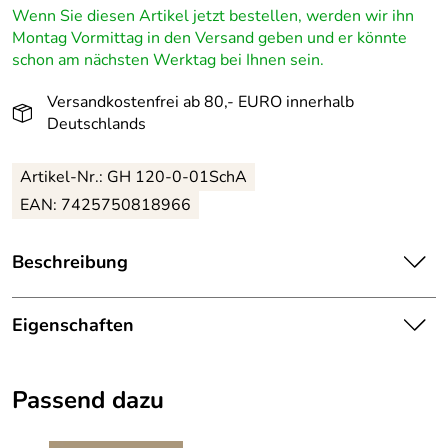
Wenn Sie diesen Artikel jetzt bestellen, werden wir ihn
Montag Vormittag in den Versand geben und er könnte
schon am nächsten Werktag bei Ihnen sein.
Versandkostenfrei ab 80,- EURO innerhalb
Deutschlands
Artikel-Nr.: GH 120-0-01SchA
EAN: 7425750818966
Beschreibung
Handgefertigter, leuchtender Aufsteckstern für
Schwibbogen – Höhe ca. 6,8 cm
Eigenschaften
Dieser handgefertigte Aufsteckstern aus dem Erzgebirge
Herkunftsland:
Deutschland
verzaubert jeden Schwibbogen mit einer besonderen
Passend dazu
Note. Gefertigt in Seiffen beeindruckt er durch detailreiche
Hersteller:
Kunstgewerbe Gerd Hofmann
Verarbeitung und natürliche Schönheit. Ein einfacher
Handgriff genügt, um den Stern sicher auf die Glühlampe