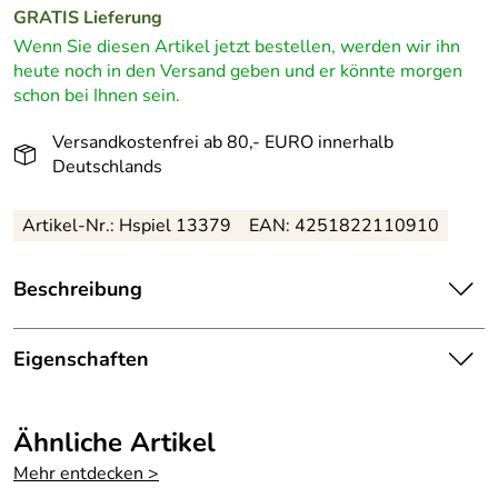
GRATIS
Lieferung
Wenn Sie diesen Artikel jetzt bestellen, werden wir ihn
heute noch in den Versand geben und er könnte morgen
schon bei Ihnen sein.
Versandkostenfrei ab 80,- EURO innerhalb
Deutschlands
Artikel-Nr.: Hspiel 13379
EAN: 4251822110910
Beschreibung
Farbenfrohes Babyspielzeug „Babyspielgerät Wildtiere“
BxLxH 62x57x54,5 cm – Höhe ca. 54 cm
Eigenschaften
Dieses entzückende Babyspielgerät verführt schon auf den
Herkunftsland:
Deutschland
ersten Blick mit seinen liebevoll gestalteten
Ähnliche Artikel
Wildtierfiguren, die zum Spielen und Entdecken einladen.
Herstellungsort
Olbernhau
Am Quersteg sind eine Fülle an bunten Holzperlen,
Mehr entdecken >
:
Ringen, Holzglocken und Figuren befestigt, die zum