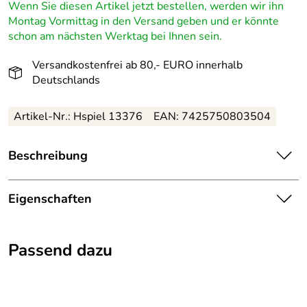
Wenn Sie diesen Artikel jetzt bestellen, werden wir ihn
Montag Vormittag in den Versand geben und er könnte
schon am nächsten Werktag bei Ihnen sein.
Versandkostenfrei ab 80,- EURO innerhalb
Deutschlands
Artikel-Nr.: Hspiel 13376
EAN: 7425750803504
Beschreibung
Farbenfrohes und faszinierendes Babyspielgerät Eule
62x57x54,5 cm – Höhe ca. 54 cm
Eigenschaften
Das Babyspielgerät mit der niedlichen Eule aus dem
Herkunftsland:
Deutschland
Herzen des Erzgebirges verzaubert auf den ersten Blick.
Passend dazu
An der stabilen Holztrapezstruktur hängen kleine Figuren,
Herstellungsort
Olbernhau
Holzglocken und bunte Perlen, die rasseln, klingeln und
:
klappern. Alle Bestandteile bestehen aus hochwertigem
Buchenholz und sind mit bunten, wasserbasierten Farben
Herkunft:
Erzgebirge