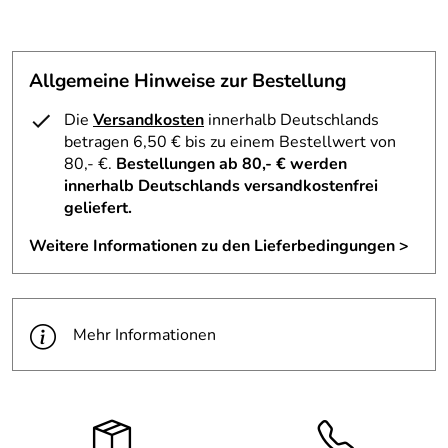
hochwertigen Materialien fühlt sich jede Berührung
ng:
angenehm an und fördert zugleich die Feinmotorik. Die
Elektrogerät:
Nein
nachhaltige Produktion unterstreicht das Vertrauen in
deutsche Qualität.
Allgemeine Hinweise zur Bestellung
Technische Daten / Eigenschaften – Babyspielgerät Eule
Die
Versandkosten
innerhalb Deutschlands
62x57x54,5 cm – Höhe ca. 54 cm
betragen 6,50 € bis zu einem Bestellwert von
80,- €.
Bestellungen ab 80,- € werden
Maße: Länge 62 cm, Breite 57 cm, Höhe ca. 54 cm
innerhalb Deutschlands versandkostenfrei
Material: Buchenholz
geliefert.
Oberflächenbehandlung: Bunt lackiert mit Farben auf
Weitere Informationen zu den Lieferbedingungen >
Wasserbasis
Tragkraft: Stabile Ausführung
Zielgruppe: Babys ab 3 Monaten
Design: Modernes erzgebirgisches Handwerk
Mehr Informationen
Herstellungsort: Olbernhau im Erzgebirge