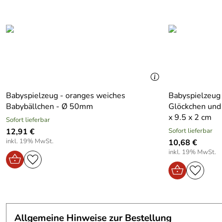
Saison:
NOOS
Warnhinweis:
Mindestalter 6 Monate
Zielgruppe:
Baby
Geschlecht:
unisex
Altersempfehlung:
6 Monate
Babyspielzeug - oranges weiches
Babyspielzeug 
Babybällchen - Ø 50mm
Glöckchen und
Elektrogerät:
Nein
x 9.5 x 2 cm
Sofort lieferbar
12,91 €
Sofort lieferbar
inkl. 19% MwSt.
10,68 €
inkl. 19% MwSt.
Allgemeine Hinweise zur Bestellung