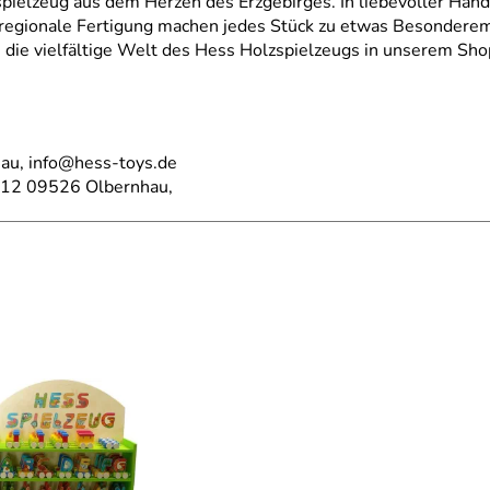
ielzeug aus dem Herzen des Erzgebirges. In liebevoller Handar
d regionale Fertigung machen jedes Stück zu etwas Besonderem
die vielfältige Welt des Hess Holzspielzeugs in unserem Sho
au, info@hess-toys.de
 112 09526 Olbernhau,