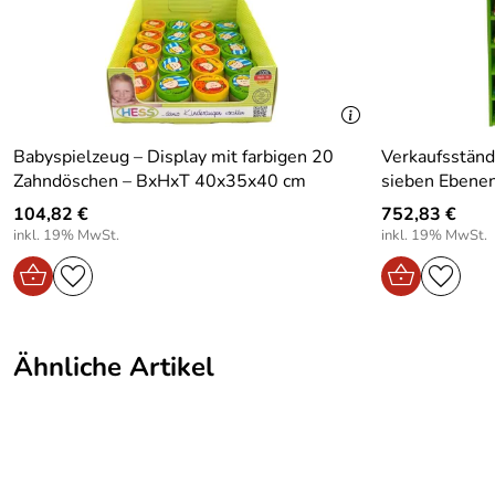
Tiefe Artikel:
7
Breite Artikel:
9
Höhe Artikel:
8
Babyspielzeug – Display mit farbigen 20
Verkaufsstände
Zahndöschen – BxHxT 40x35x40 cm
sieben Ebene
Gewicht in kg Artikel ohne vp:
0.052
104,82 €
752,83 €
Tiefe Verpackung:
7
inkl. 19% MwSt.
inkl. 19% MwSt.
Breite Verpackung:
12
Höhe Verpackung:
17.5
Ähnliche Artikel
Motiv:
Rassel Pilz
Design:
Modern
Bereich:
Für innen