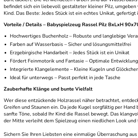
befindet sich ein liebevoll gestalteter kleiner Pilz, umge
Kind. Das Beste: Jedes Stück ist ein echtes Unikat, gefertig
Vorteile / Details – Babyspielzeug Rassel Pilz BxLxH 9
Hochwertiges Buchenholz – Robuste und langlebige Vera
Farben auf Wasserbasis – Sicher und lösungsmittelfrei
Erzgebirgische Handarbeit – Jedes Stück ist ein Unikat
Fördert Feinmotorik und Fantasie – Optimale Entwicklungs
Integrierte Klangelemente – Kleine Kugeln und Glöckche
Ideal für unterwegs – Passt perfekt in jede Tasche
Zauberhafte Klänge und bunte Vielfalt
Wer diese entzückende Holzrassel näher betrachtet, entdeck
Greifen und Staunen ein. Da jede Kugel sorgfältig per Hand 
sanfte Töne, sobald Ihr Kind die Rassel bewegt. Das klangvol
der Mitte verleiht dem Spielzeug einen niedlichen Look und
Sichern Sie Ihren Liebsten eine einmalige Überraschung aus