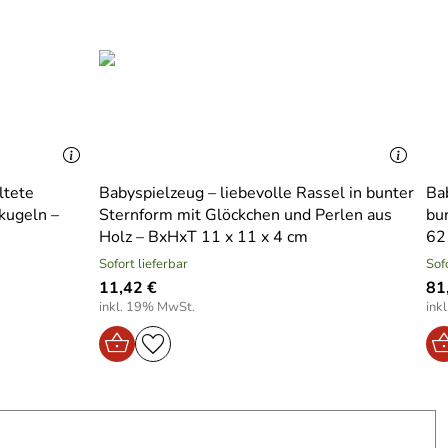
ltete
Babyspielzeug – liebevolle Rassel in bunter
Ba
kugeln –
Sternform mit Glöckchen und Perlen aus
bu
Holz – BxHxT 11 x 11 x 4 cm
62
Sofort lieferbar
Sof
11,42 €
81
inkl. 19% MwSt.
ink