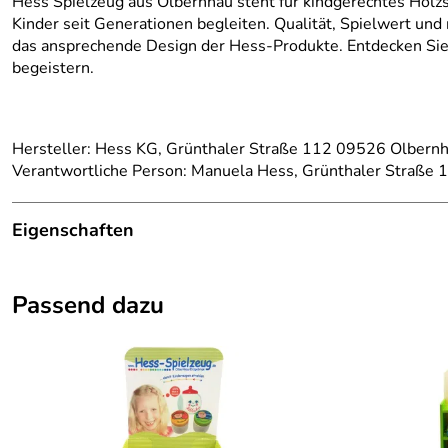
Hess Spielzeug aus Olbernhau steht für kindgerechtes Holzsp
Kinder seit Generationen begleiten. Qualität, Spielwert un
das ansprechende Design der Hess-Produkte. Entdecken Sie 
begeistern.
Hersteller: Hess KG, Grünthaler Straße 112 09526 Olbernh
Verantwortliche Person: Manuela Hess, Grünthaler Straße
Eigenschaften
Herkunftsland:
Deutschland
Passend dazu
Hersteller:
Hess Holz Spielzeug
Farbe:
Bunt
Material:
Holz
Produktart:
Babyspielzeug