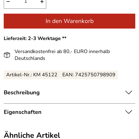
−
+
In den Warenkorb
Lieferzeit: 2-3 Werktage **
Versandkostenfrei ab 80,- EURO innerhalb
Deutschlands
Artikel-Nr.: KM 45122
EAN: 7425750798909
Beschreibung
Zauberhafte Bärensammelfigur Bärenfrau mit
Regenschirm – Größe ca. 15 cm
Eigenschaften
Die naturbelassene Bärensammelfigur "Bärenfrau"
Herkunftsland:
Deutschland
verzaubert mit einer Größe von 15 cm und detailverliebter
Ähnliche Artikel
Gestaltung. Die liebevoll geschnitzte Bärenfrau steht fest