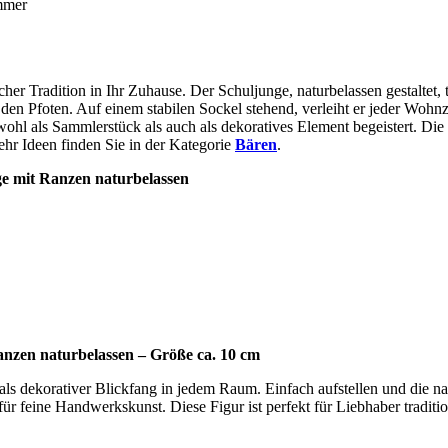
usstrahlung
immer
er Tradition in Ihr Zuhause. Der Schuljunge, naturbelassen gestaltet, 
 in den Pfoten. Auf einem stabilen Sockel stehend, verleiht er jeder Woh
 sowohl als Sammlerstück als auch als dekoratives Element begeistert. 
r Ideen finden Sie in der Kategorie
Bären
.
ge mit Ranzen naturbelassen
zen naturbelassen – Größe ca. 10 cm
 als dekorativer Blickfang in jedem Raum. Einfach aufstellen und die 
für feine Handwerkskunst. Diese Figur ist perfekt für Liebhaber tradi