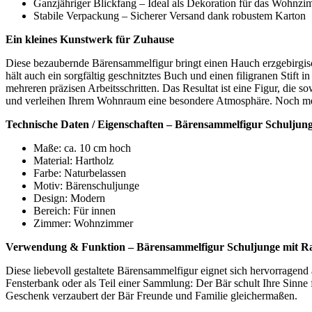
Natürliche Schönheit – Naturbelassenes Holz für eine warme A
Ganzjähriger Blickfang – Ideal als Dekoration für das Wohnz
Stabile Verpackung – Sicherer Versand dank robustem Karton
Ein kleines Kunstwerk für Zuhause
Diese bezaubernde Bärensammelfigur bringt einen Hauch erzgebirgisch
hält auch ein sorgfältig geschnitztes Buch und einen filigranen Stift
mehreren präzisen Arbeitsschritten. Das Resultat ist eine Figur, die
und verleihen Ihrem Wohnraum eine besondere Atmosphäre. Noch meh
Technische Daten / Eigenschaften – Bärensammelfigur Schuljun
Maße: ca. 10 cm hoch
Material: Hartholz
Farbe: Naturbelassen
Motiv: Bärenschuljunge
Design: Modern
Bereich: Für innen
Zimmer: Wohnzimmer
Verwendung & Funktion – Bärensammelfigur Schuljunge mit Ran
Diese liebevoll gestaltete Bärensammelfigur eignet sich hervorragend
Fensterbank oder als Teil einer Sammlung: Der Bär schult Ihre Sinne 
Geschenk verzaubert der Bär Freunde und Familie gleichermaßen.