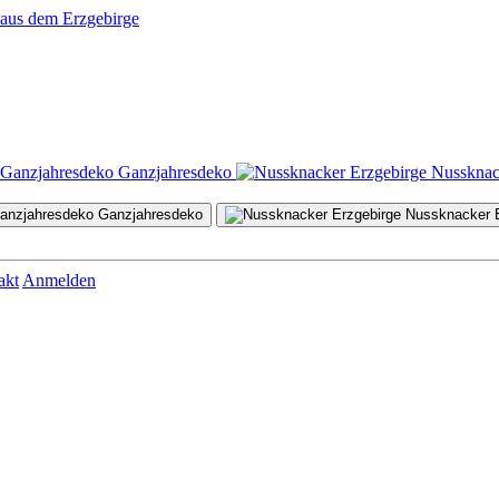
Ganzjahresdeko
Nussknac
Ganzjahresdeko
Nussknacker E
Osterdeko
Magazin
Marken
akt
Anmelden