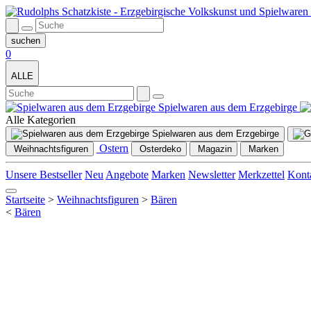
0
ALLE
Spielwaren aus dem Erzgebirge
Weihnachtsdeko
Alle Kategorien
Spielwaren aus dem Erzgebirge
Ostern
Weihnachtsfiguren
Unsere Bestseller
Neu
Angebote
Marken
Newsletter
Merkzettel
Kont
Startseite
>
Weihnachtsfiguren
>
Bären
<
Bären