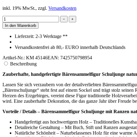
46,33 €
inkl. 19% MwSt., zzgl.
Versandkosten
−
+
In den Warenkorb
Lieferzeit: 2-3 Werktage **
Versandkostenfrei ab 80,- EURO innerhalb Deutschlands
Artikel-Nr.: KM 45146
EAN: 7425750798954
Beschreibung
Zauberhafte, handgefertigte Bärensammelfigur Schuljunge natur
Lassen Sie sich verzaubern von der detailverliebten Bärensammelfigur
„Bärenschuljunge“ steht fest auf einem Sockel und trägt stolz seinen
Herzen des Erzgebirges, vereint diese Figur traditionelle Holzverar
wird. Eine zauberhafte Dekoration, die das ganze Jahr über Freude ber
Vorteile / Details – Bärensammelfigur Schuljunge mit Ranzen na
Handgefertigt aus hochwertigem Holz – Traditionelles Kunsth
Detailreiche Gestaltung – Mit Buch, Stift und Ranzen ausgestat