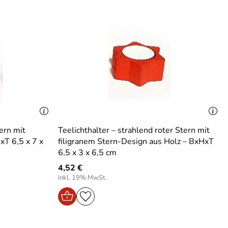
tern mit
Teelichthalter – strahlend roter Stern mit
T 6,5 x 7 x
filigranem Stern-Design aus Holz – BxHxT
6,5 x 3 x 6,5 cm
4,52 €
inkl. 19% MwSt.