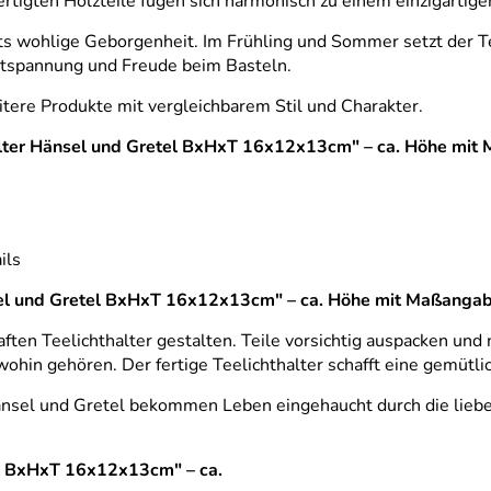
ertigten Holzteile fügen sich harmonisch zu einem einzigarti
chts wohlige Geborgenheit. Im Frühling und Sommer setzt der 
Entspannung und Freude beim Basteln.
tere Produkte mit vergleichbarem Stil und Charakter.
halter Hänsel und Gretel BxHxT 16x12x13cm" – ca. Höhe mi
ils
nsel und Gretel BxHxT 16x12x13cm" – ca. Höhe mit Maßanga
ten Teelichthalter gestalten. Teile vorsichtig auspacken un
 wohin gehören. Der fertige Teelichthalter schafft eine gemüt
nsel und Gretel bekommen Leben eingehaucht durch die liebe
el BxHxT 16x12x13cm" – ca.