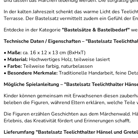
und lassen das Märchen lebendig werden. Die sorgfältig gef
In der kalten Jahreszeit schenkt das warme Licht des Teeli
Terrasse. Der Bastelsatz vermittelt zudem ein Gefühl der 
Entdecke in der Kategorie
"Bastelsätze & Bastelbedarf"
wei
Technische Daten / Eigenschaften – "Bastelsatz Teelicht
•
Maße:
ca. 16 x 12 x 13 cm (BxHxT)
•
Material:
Hochwertiges Holz, teilweise lasiert
•
Farbe:
Teilweise farbig, naturbelassen
•
Besondere Merkmale:
Traditionelle Handarbeit, feine Deta
Mögliche Spielanleitung – "Bastelsatz Teelichthalter Hä
Kinder können gemeinsam mit Erwachsenen diesen zauberhaf
beleben die Figuren, während Eltern erklären, welche Teile
Die Figuren erzählen Geschichten aus dem Märchenwald. Hä
Erlebnis, das Kreativität fördert und Erinnerungen schafft.
Lieferumfang "Bastelsatz Teelichthalter Hänsel und Gret