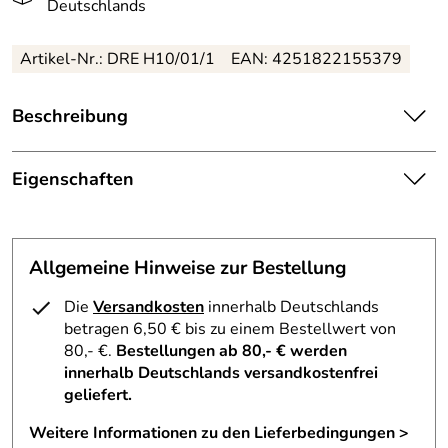
Deutschlands
Artikel-Nr.: DRE H10/01/1
EAN: 4251822155379
Beschreibung
Perfekter Bastelspaß mit Kittifix Lackleim 80g – Kreative
Holzarbeiten für Groß und Klein
Eigenschaften
Erleben Sie, wie sich Volkskunst und feine
Herkunftsland:
Deutschland
Holzverarbeitung in diesem einzigartigen Holzkaltleim
vereinen. Der Kittifix Lackleim aus dem Erzgebirge ist ein
Allgemeine Hinweise zur Bestellung
Herstellungsort
Kurort Seiffen
wahres Muss für alle Bastelfreunde und
:
Handwerksbegeisterten. Ideal zum Zusammenfügen von
Die
Versandkosten
innerhalb Deutschlands
Sperrholzteilen lässt er jedes Bastelprojekt zu einem
betragen 6,50 € bis zu einem Bestellwert von
Hersteller:
Großhandel Dregeno
Meisterwerk werden.
80,- €.
Bestellungen ab 80,- € werden
innerhalb Deutschlands versandkostenfrei
Farbe:
Weiß
Der hochwertige Kaltleim wird im Herzen des Erzgebirges
geliefert.
produziert und steht für Präzision und Perfektion. Seine
Material:
Flüssigleim
Anwendung verleiht Ihren Bastelarbeiten die perfekte
Weitere Informationen zu den Lieferbedingungen >