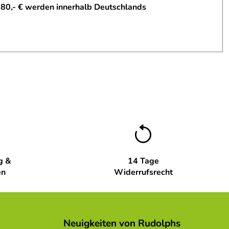
 80,- € werden innerhalb Deutschlands
g &
14 Tage
en
Widerrufsrecht
Neuigkeiten von Rudolphs