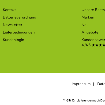
Kontakt
Unsere Bests
Batterieverordnung
Marken
Newsletter
Neu
Lieferbedingungen
Angebote
Kundenlogin
Kundenbewer
4,9/5
***
Impressum
Date
** Gilt für Lieferungen nach D