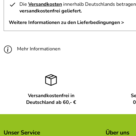
Die
Versandkosten
innerhalb Deutschlands betragen 
Produktart:
Baumbehang
versandkostenfrei geliefert.
Höhe Artikel:
7
Weitere Informationen zu den Lieferbedingungen >
Gewicht in kg Artikel ohne vp:
1
Mehr Informationen
Versandkostenfrei in
Se
Deutschland ab 60,- €
0
Unser Service
Über uns