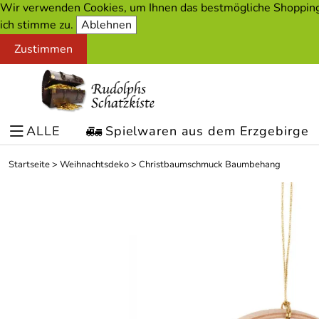
Wir verwenden Cookies, um Ihnen das bestmögliche Shopping-
ich stimme zu.
Ablehnen
Zustimmen
ALLE
Spielwaren aus dem Erzgebirge
Startseite
>
Weihnachtsdeko
>
Christbaumschmuck Baumbehang