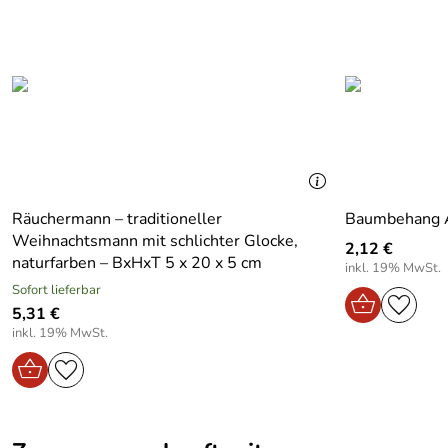
Hersteller:
Fa.Knuth Neuber Erzgebirgische Volk
Farbe:
Bunt
Material:
Hartholz
Produktart:
Baumbehang
Räuchermann – traditioneller
Weihnachtsmann mit schlichter Glocke,
2,12 €
naturfarben – BxHxT 5 x 20 x 5 cm
inkl. 19% MwSt.
Sofort lieferbar
5,31 €
inkl. 19% MwSt.