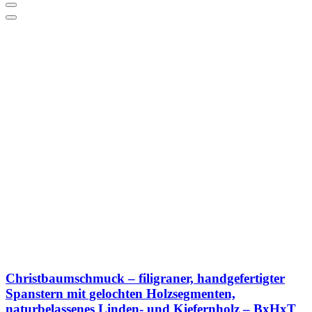
Christbaumschmuck – filigraner, handgefertigter
Spanstern mit gelochten Holzsegmenten,
naturbelassenes Linden- und Kiefernholz – BxHxT