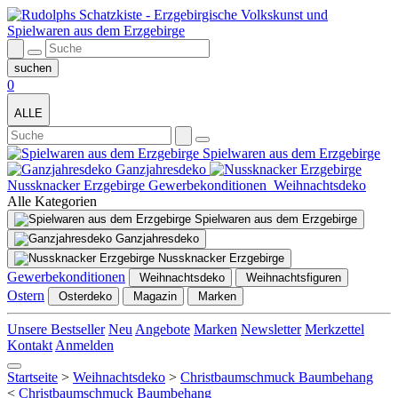
0
ALLE
Spielwaren aus dem Erzgebirge
Ganzjahresdeko
Nussknacker Erzgebirge
Gewerbekonditionen
Weihnachtsdeko
Alle Kategorien
Spielwaren aus dem Erzgebirge
Ganzjahresdeko
Nussknacker Erzgebirge
Gewerbekonditionen
Weihnachtsdeko
Weihnachtsfiguren
Ostern
Osterdeko
Magazin
Marken
Unsere Bestseller
Neu
Angebote
Marken
Newsletter
Merkzettel
Kontakt
Anmelden
Startseite
>
Weihnachtsdeko
>
Christbaumschmuck Baumbehang
<
Christbaumschmuck Baumbehang