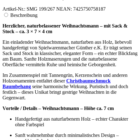
Artikel-Nr.: SMG 199/267 N
EAN: 7425750758187
Beschreibung
Herzlicher, naturbelassener Weihnachtsmann – mit Sack &
Stock – ca. 3 × 7 × 4 cm
Ein einladender Weihnachtsmann, naturfarben aus Holz, liebevoll
handgefertigt von Spielwarenmacher Günther e.K. Er trägt seinen
Sack und Stock in klassischer, eleganter Form – ein echter Blickfang
am Baum. Sanfte Holzmaserungen und die naturbelassene
Oberfläche vermitteln Ruhe und heimische Geborgenheit.
Im Zusammenspiel mit Tannengrün, Kerzenschein und anderen
Holzornamenten entfaltet dieser
Christbaumschmuck
Baumbehang
seine harmonische Wirkung. Puristisch und doch
festlich – dieses Unikat bringt gestrige Weihnachten in die
Gegenwart.
Vorteile / Details – Weihnachtsmann – Höhe ca. 7 cm
Handgefertigt aus naturfarbenem Holz – echter Charakter
ohne Farbspiel
Sanft wahrnehmbar durch minimalistisches Design –