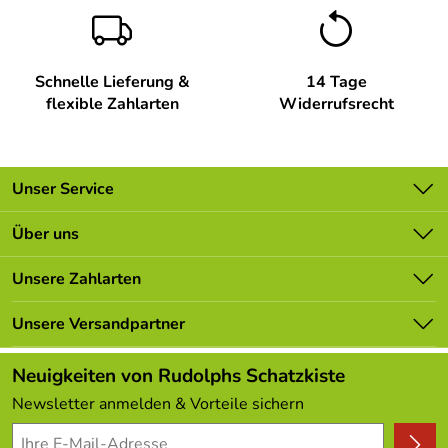
Schnelle Lieferung &
14 Tage
flexible Zahlarten
Widerrufsrecht
Unser Service
Kontakt
Über uns
Batterieverordnung
Unsere Bestseller
Unsere Zahlarten
Newsletter
Marken
Lieferbedingungen
Unsere Versandpartner
Neu
Kundenlogin
Angebote
Neuigkeiten von Rudolphs Schatzkiste
Kundenbewertungen (308)
Newsletter anmelden & Vorteile sichern
4,9/5
*****