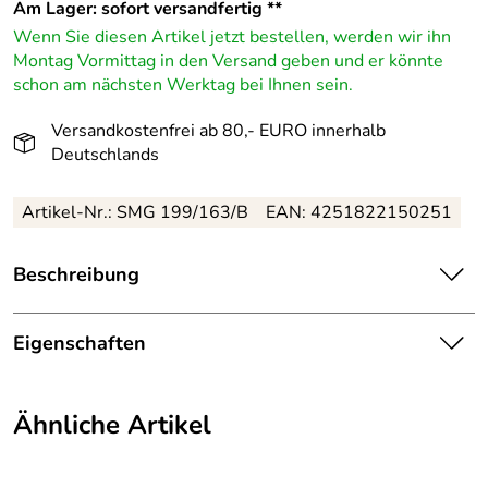
Am Lager: sofort versandfertig **
Wenn Sie diesen Artikel jetzt bestellen, werden wir ihn
Montag Vormittag in den Versand geben und er könnte
schon am nächsten Werktag bei Ihnen sein.
Versandkostenfrei ab 80,- EURO innerhalb
Deutschlands
Artikel-Nr.: SMG 199/163/B
EAN: 4251822150251
Beschreibung
Naturbelassener, schlicht-eleganter Holzzapfen –
2 x 4,5 x 2 cm, handgefertigt im Erzgebirge
Eigenschaften
Wer den warmen Duft von Kiefernholz liebt, spürt sofort
Herkunftsland:
Deutschland
die liebevolle Handarbeit dieses stilvollen Holzzapfens.
Ähnliche Artikel
Jeder Zapfen wurde in reiner Handarbeit bei
Herkunft:
Erzgebirge
Spielwarenmacher Günther e.K. gefertigt. Schlichte
Formgebung betont natürliche Maserung und bringt einen
Hersteller:
Spielwarenmacher Günther e.K.