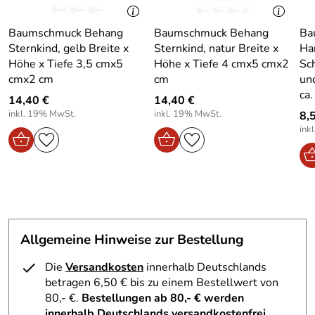
Höhe Artikel:
5
ca. 5 cm
Hochwertiges Holz
– robust und langlebig für
Gewicht in kg
0.01
Baumschmuck Behang
Baumschmuck Behang
Ba
jahrelangen Genuss.
Artikel ohne vp:
Sternkind, gelb Breite x
Sternkind, natur Breite x
Ha
Höhe x Tiefe 3,5 cmx5
Höhe x Tiefe 4 cmx5 cmx2
Sc
Handbemalt
– jedes Stück ein Unikat mit
cmx2 cm
cm
un
unverwechselbarem Charme.
ca.
14,40 €
Leicht und kompakt
– einfache Handhabung und
14,40 €
inkl. 19% MwSt.
inkl. 19% MwSt.
sicherer Halt am Baum.
8,
ink
Traditionelles Design
– Erzgebirgische
Handwerkskunst in Reinform.
Nachhaltige Herstellung
– verantwortungsvoll
produziert in Deutschland.
Verzaubern Sie Ihr Zuhause mit diesem authentischen
Christbaumschmuck
Allgemeine Hinweise zur Bestellung
Das blaue Sternkind aus dem Erzgebirge trägt ein
Die
Versandkosten
innerhalb Deutschlands
wunderschönes Sternenkostüm. Die liebevoll bemalten
betragen 6,50 € bis zu einem Bestellwert von
Gesichtszüge lassen das Herz jedes Betrachters höher
80,- €.
Bestellungen ab 80,- € werden
schlagen. Es hält einen leuchtenden Stern in seinen
innerhalb Deutschlands versandkostenfrei
Händen, der symbolisch für das Licht einer besinnlichen