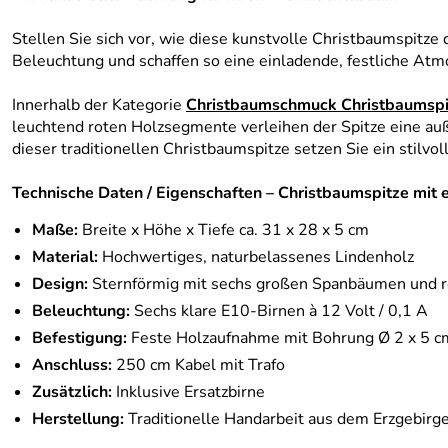
Stellen Sie sich vor, wie diese kunstvolle Christbaumspitze 
Beleuchtung und schaffen so eine einladende, festliche Atm
Innerhalb der Kategorie
Christbaumschmuck Christbaumspi
leuchtend roten Holzsegmente verleihen der Spitze eine a
dieser traditionellen Christbaumspitze setzen Sie ein stilvo
Technische Daten / Eigenschaften – Christbaumspitze mit
Maße:
Breite x Höhe x Tiefe ca. 31 x 28 x 5 cm
Material:
Hochwertiges, naturbelassenes Lindenholz
Design:
Sternförmig mit sechs großen Spanbäumen und 
Beleuchtung:
Sechs klare E10-Birnen à 12 Volt / 0,1 A
Befestigung:
Feste Holzaufnahme mit Bohrung Ø 2 x 5 cm
Anschluss:
250 cm Kabel mit Trafo
Zusätzlich:
Inklusive Ersatzbirne
Herstellung:
Traditionelle Handarbeit aus dem Erzgebirg