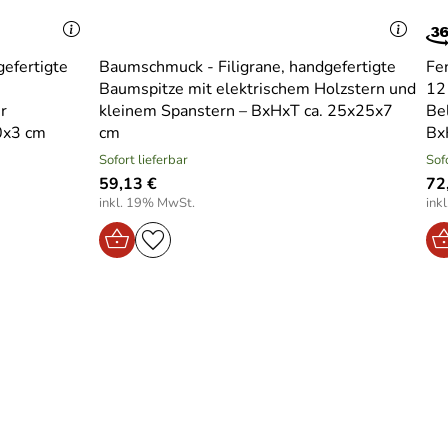
efertigte
Baumschmuck - Filigrane, handgefertigte
Fe
Baumspitze mit elektrischem Holzstern und
12
r
kleinem Spanstern – BxHxT ca. 25x25x7
Be
0x3 cm
cm
Bx
Sofort lieferbar
Sof
59,13 €
72
inkl. 19% MwSt.
ink