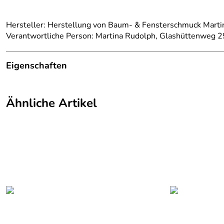
Hersteller: Herstellung von Baum- & Fensterschmuck Mart
Verantwortliche Person: Martina Rudolph, Glashüttenweg 2
Eigenschaften
Herkunftsland:
Deutschland
Ähnliche Artikel
Herstellungsort:
Kurort Seiffen
Herkunft:
Erzgebirge
Hersteller:
Baum- und Fensterschmuck Martina 
Farbe:
Natur
Material:
Holz
Produktart:
Christbaumspitze