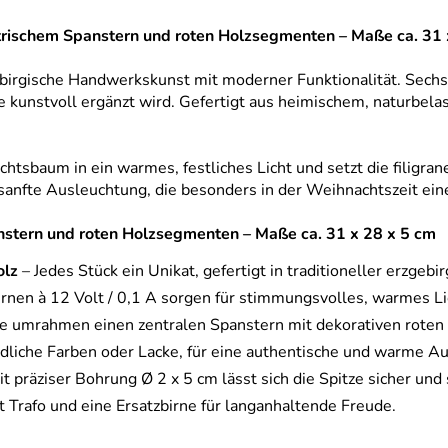
trischem Spanstern und roten Holzsegmenten – Maße ca. 31 
zgebirgische Handwerkskunst mit moderner Funktionalität. Se
kunstvoll ergänzt wird. Gefertigt aus heimischem, naturbelas
chtsbaum in ein warmes, festliches Licht und setzt die filigra
e sanfte Ausleuchtung, die besonders in der Weihnachtszeit ei
anstern und roten Holzsegmenten – Maße ca. 31 x 28 x 5 cm
olz
– Jedes Stück ein Unikat, gefertigt in traditioneller erzgebi
rnen à 12 Volt / 0,1 A sorgen für stimmungsvolles, warmes Lic
 umrahmen einen zentralen Spanstern mit dekorativen roten 
liche Farben oder Lacke, für eine authentische und warme Au
 präziser Bohrung Ø 2 x 5 cm lässt sich die Spitze sicher un
Trafo und eine Ersatzbirne für langanhaltende Freude.