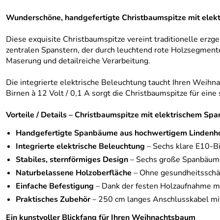
Wunderschöne, handgefertigte Christbaumspitze mit elek
Diese exquisite Christbaumspitze vereint traditionelle er
zentralen Spanstern, der durch leuchtend rote Holzsegmente 
Maserung und detailreiche Verarbeitung.
Die integrierte elektrische Beleuchtung taucht Ihren Weihna
Birnen à 12 Volt / 0,1 A sorgt die Christbaumspitze für ein
Vorteile / Details – Christbaumspitze mit elektrischem Sp
Handgefertigte Spanbäume aus hochwertigem Lindenh
Integrierte elektrische Beleuchtung
– Sechs klare E10-Bi
Stabiles, sternförmiges Design
– Sechs große Spanbäume
Naturbelassene Holzoberfläche
– Ohne gesundheitsschäd
Einfache Befestigung
– Dank der festen Holzaufnahme mit
Praktisches Zubehör
– 250 cm langes Anschlusskabel mit 
Ein kunstvoller Blickfang für Ihren Weihnachtsbaum