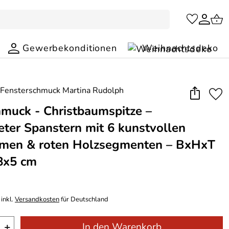
Gewerbekonditionen
Weihnachtsdeko
uck - Christbaumspitze –
eter Spanstern mit 6 kunstvollen
men & roten Holzsegmenten – BxHxT
8x5 cm
inkl.
Versandkosten
für Deutschland
+
In den Warenkorb