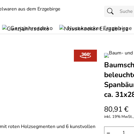
Ganzjahresdeko
Nussknacker Erzgebirge
Baumschm
beleucht
Spanbäu
ca. 31x2
80,91 €
inkl. 19% MwSt., 
−