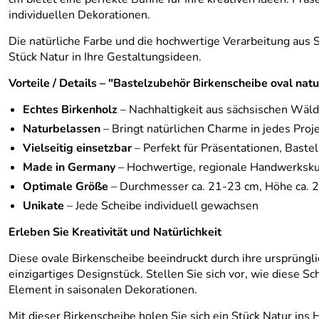
individuellen Dekorationen.
Die natürliche Farbe und die hochwertige Verarbeitung aus 
Stück Natur in Ihre Gestaltungsideen.
Vorteile / Details – "Bastelzubehör Birkenscheibe oval 
Echtes Birkenholz
– Nachhaltigkeit aus sächsischen Wäl
Naturbelassen
– Bringt natürlichen Charme in jedes Proj
Vielseitig einsetzbar
– Perfekt für Präsentationen, Baste
Made in Germany
– Hochwertige, regionale Handwerksk
Optimale Größe
– Durchmesser ca. 21-23 cm, Höhe ca. 
Unikate
– Jede Scheibe individuell gewachsen
Erleben Sie Kreativität und Natürlichkeit
Diese ovale Birkenscheibe beeindruckt durch ihre ursprüngli
einzigartiges Designstück. Stellen Sie sich vor, wie diese Sc
Element in saisonalen Dekorationen.
Mit dieser Birkenscheibe holen Sie sich ein Stück Natur ins 