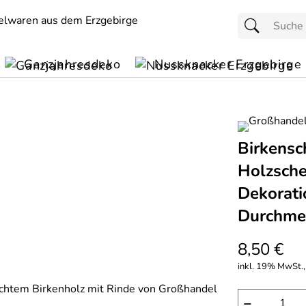
Ganzjahresdeko
Nussknacker Erzgebirge
Birkensc
Holzsche
Dekorati
Durchme
8,50 €
inkl. 19% MwSt.,
−