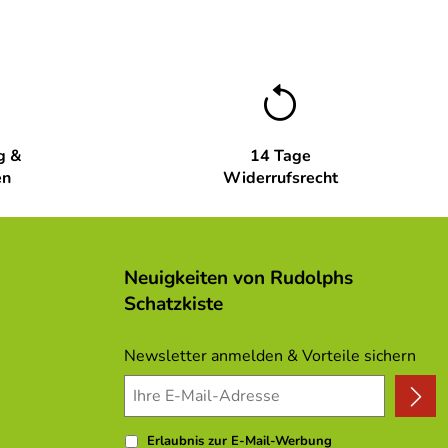
g &
14 Tage
en
Widerrufsrecht
Neuigkeiten von Rudolphs
Schatzkiste
Newsletter anmelden & Vorteile sichern
Erlaubnis zur E-Mail-Werbung