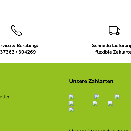
rvice & Beratung:
Schnelle Lieferun
37362 / 304269
flexible Zahlart
Unsere Zahlarten
Bastelraum
eller