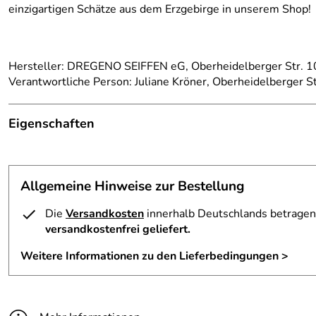
einzigartigen Schätze aus dem Erzgebirge in unserem Shop!
Hersteller: DREGENO SEIFFEN eG, Oberheidelberger Str. 10
Verantwortliche Person: Juliane Kröner, Oberheidelberger S
Eigenschaften
Herkunftsland:
Deutschland
Allgemeine Hinweise zur Bestellung
Hersteller:
Großhandel Dregeno
Die
Versandkosten
innerhalb Deutschlands betragen 
Farbe:
Natur
versandkostenfrei geliefert.
Material:
Holz
Weitere Informationen zu den Lieferbedingungen >
Produktart:
Bastelzubehör
Höhe Artikel:
2