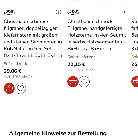
Material:
Hochwertiges, naturbelassenes Kiefernholz
Design:
Doppellagiger Stern mit großen und kleinen
Segmenten
Christbaumschmuck –
Christbaumschmuck –
St
filigraner, doppellagiger
Filigrane, handgefertigte
fa
Fertigung:
Traditionelle Handarbeit aus dem Erzgebirge
Kiefernstern mit großen
Holzsterne im 4er-Set mit
5e
Verwendung:
Christbaumschmuck, Fensterdekoration,
und kleinen Segmenten in
je sechs Holzsegmenten –
Li
Schmuck für Weihnachtssträuße
Rot/Natur im 5er-Set –
BxHxT ca. 8x8x2 cm
3x
Fadenlänge:
ca. 7 cm
BxHxT ca. 11,5x11,5x2 cm
Sofort lieferbar
Sof
Verwendung & Funktion – Doppelter Kiefernstern 5er-
Sofort lieferbar
22,15 €
25
inkl. 19% MwSt.
ink
Set – Maße je Stern ca. 11,5 x 11,5 x 2 cm
29,86 €
inkl. 19% MwSt.
Diese edlen, doppellagigen Kiefernstern-Ornamente
eignen sich perfekt für verschiedene
Weihnachtsdekorationen. Ihr detailreiches Design verleiht
dem Christbaum eine besondere Eleganz, während ihre
Leichtigkeit eine einfache Befestigung an Fenstern,
Sträußen oder Kränzen ermöglicht. Dank der
naturbelassenen Optik harmonieren sie sowohl mit
traditionellen als auch mit modernen Dekorationsstilen.
Allgemeine Hinweise zur Bestellung