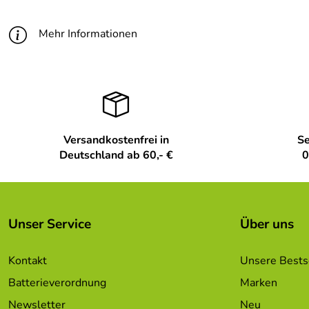
Höhe Artikel:
28
Mehr Informationen
Versandkostenfrei in
Se
Deutschland ab 60,- €
0
Unser Service
Über uns
Kontakt
Unsere Bests
Batterieverordnung
Marken
Newsletter
Neu