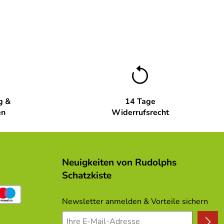
g &
14 Tage
en
Widerrufsrecht
Neuigkeiten von Rudolphs
Schatzkiste
Newsletter anmelden & Vorteile sichern