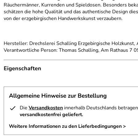
Räuchermänner, Kurrenden und Spieldosen. Besonders bekan
schätzen die hohe Qualität und das authentische Design dies
von der erzgebirgischen Handwerkskunst verzaubern.
Hersteller: Drechslerei Schalling Erzgebirgische Holzkunst
Verantwortliche Person: Thomas Schalling, Am Rathaus 7 09
Eigenschaften
Herkunftsland:
Deutschland
Allgemeine Hinweise zur Bestellung
Herstellungsort:
Kurort Seiffen
Die
Versandkosten
innerhalb Deutschlands betragen 
Herkunft:
Erzgebirge
versandkostenfrei geliefert.
Hersteller:
Erzgebirgische Volkskunst Drechslere
Weitere Informationen zu den Lieferbedingungen >
Produktart:
Engel