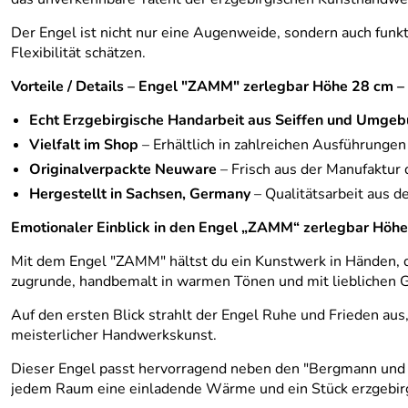
Der Engel ist nicht nur eine Augenweide, sondern auch funktio
Flexibilität schätzen.
Vorteile / Details – Engel "ZAMM" zerlegbar Höhe 28 cm –
Echt Erzgebirgische Handarbeit aus Seiffen und Umge
Vielfalt im Shop
– Erhältlich in zahlreichen Ausführunge
Originalverpackte Neuware
– Frisch aus der Manufaktur d
Hergestellt in Sachsen, Germany
– Qualitätsarbeit aus d
Emotionaler Einblick in den Engel „ZAMM“ zerlegbar Höh
Mit dem Engel "ZAMM" hältst du ein Kunstwerk in Händen, da
zugrunde, handbemalt in warmen Tönen und mit lieblichen G
Auf den ersten Blick strahlt der Engel Ruhe und Frieden aus
meisterlicher Handwerkskunst.
Dieser Engel passt hervorragend neben den "Bergmann und En
jedem Raum eine einladende Wärme und ein Stück erzgebirgi