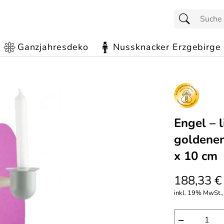
Ganzjahresdeko
Nussknacker Erzgebirge
Engel – l
goldenen
x 10 cm
188,33 €
inkl. 19% MwSt., 
−