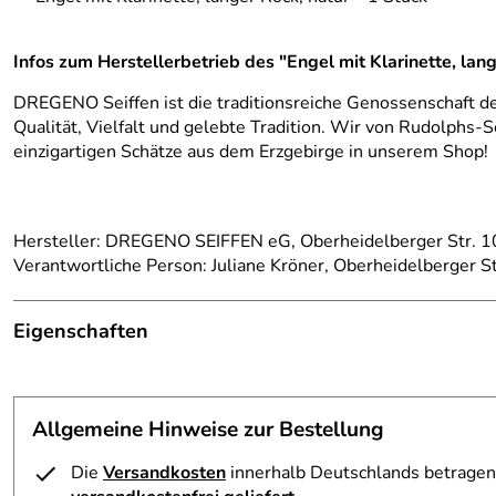
Infos zum Herstellerbetrieb des "Engel mit Klarinette, la
DREGENO Seiffen ist die traditionsreiche Genossenschaft d
Qualität, Vielfalt und gelebte Tradition. Wir von Rudolphs-S
einzigartigen Schätze aus dem Erzgebirge in unserem Shop!
Hersteller: DREGENO SEIFFEN eG, Oberheidelberger Str. 10
Verantwortliche Person: Juliane Kröner, Oberheidelberger S
Eigenschaften
Herkunftsland:
Deutschland
Allgemeine Hinweise zur Bestellung
Hersteller:
Großhandel Dregeno
Die
Versandkosten
innerhalb Deutschlands betragen 
Produktart:
Engel