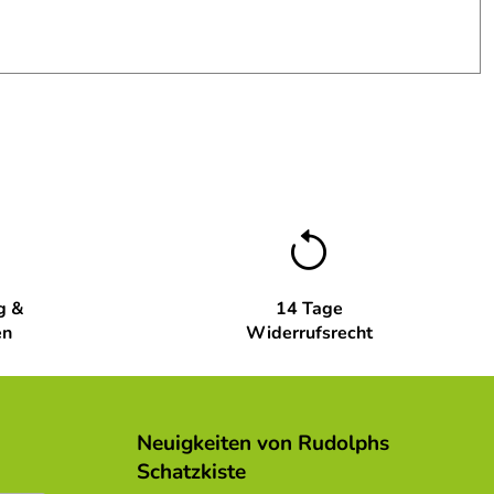
g &
14 Tage
en
Widerrufsrecht
Neuigkeiten von Rudolphs
Schatzkiste