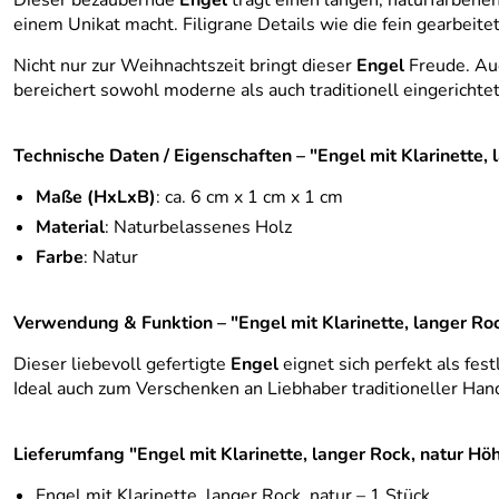
Dieser bezaubernde
Engel
trägt einen langen, naturfarbenen
einem Unikat macht. Filigrane Details wie die fein gearbeit
Nicht nur zur Weihnachtszeit bringt dieser
Engel
Freude. Auc
bereichert sowohl moderne als auch traditionell eingerich
Technische Daten / Eigenschaften – "Engel mit Klarinette,
Maße (HxLxB)
: ca. 6 cm x 1 cm x 1 cm
Material
: Naturbelassenes Holz
Farbe
: Natur
Verwendung & Funktion – "Engel mit Klarinette, langer Ro
Dieser liebevoll gefertigte
Engel
eignet sich perfekt als fe
Ideal auch zum Verschenken an Liebhaber traditioneller Ha
Lieferumfang "Engel mit Klarinette, langer Rock, natur Hö
Engel mit Klarinette, langer Rock, natur – 1 Stück