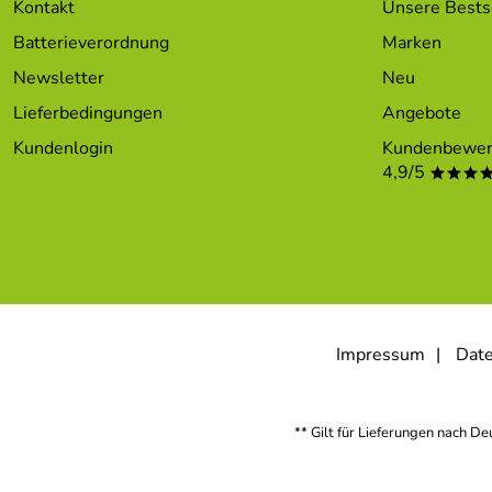
Kontakt
Unsere Bests
Batterieverordnung
Marken
Newsletter
Neu
Lieferbedingungen
Angebote
Kundenlogin
Kundenbewer
4,9/5
***
Impressum
Date
** Gilt für Lieferungen nach D