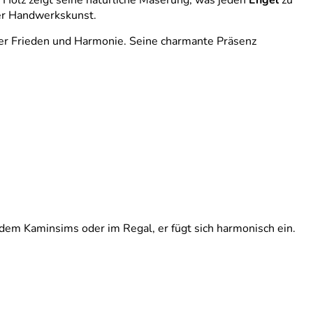
s Holz zeigt seine natürliche Maserung, was jeden
Engel
zu
her Handwerkskunst.
 er Frieden und Harmonie. Seine charmante Präsenz
 dem Kaminsims oder im Regal, er fügt sich harmonisch ein.