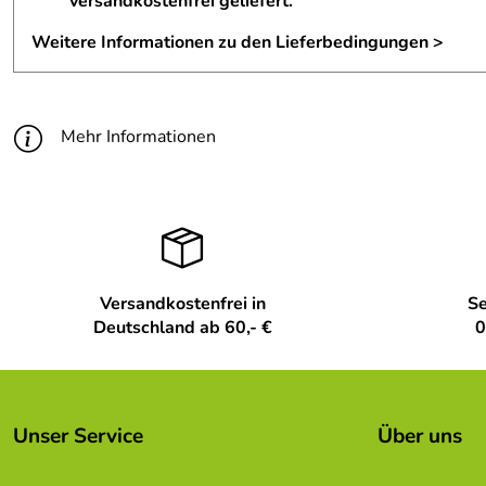
versandkostenfrei geliefert.
Höhe Artikel:
6
Weitere Informationen zu den Lieferbedingungen >
Gewicht in kg Artikel ohne vp:
0.025
Mehr Informationen
Versandkostenfrei in
Se
Deutschland ab 60,- €
0
Unser Service
Über uns