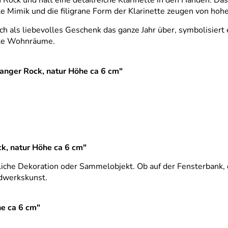
 Rock und hält eine detailreiche Klarinette in den Händen. Da
ete Mimik und die filigrane Form der Klarinette zeugen von ho
h als liebevolles Geschenk das ganze Jahr über, symbolisiert
tete Wohnräume.
 langer Rock, natur Höhe ca 6 cm"
ck, natur Höhe ca 6 cm"
stliche Dekoration oder Sammelobjekt. Ob auf der Fensterbank,
ndwerkskunst.
he ca 6 cm"