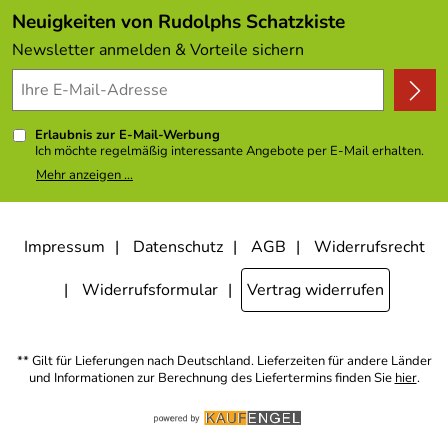
Kundenlogin
Angebote
Neuigkeiten von Rudolphs Schatzkiste
Kundenbewertungen (308)
Newsletter anmelden & Vorteile sichern
4,9/5
*****
Erlaubnis zur E-Mail-Werbung
Ich möchte regelmäßig interessante Angebote per E-Mail erhalten.
Meine E-Mail-Adresse wird nicht an andere Unternehmen
Mehr anzeigen ...
weitergegeben. Zu statistischen Zwecken wird in anonymer Form
ausgewertet, welche Links im Newsletter geklickt werden. Dabei ist
nicht erkennbar, welche konkrete Person geklickt hat. Diese
Einwilligung zur Nutzung meiner E-Mail- Adresse für Werbezwecke
kann ich jederzeit mit Wirkung für die Zukunft widerrufen, indem ich
Impressum
Datenschutz
AGB
Widerrufsrecht
den Link "Abmelden" am Ende des Newsletters anklicke oder die
Option Newsletter im Mitgliederbereich deaktiviere. Die
Datenschutzerklärung
habe ich zur Kenntnis genommen.
Widerrufsformular
Vertrag widerrufen
** Gilt für Lieferungen nach Deutschland. Lieferzeiten für andere Länder
und Informationen zur Berechnung des Liefertermins finden Sie
hier
.