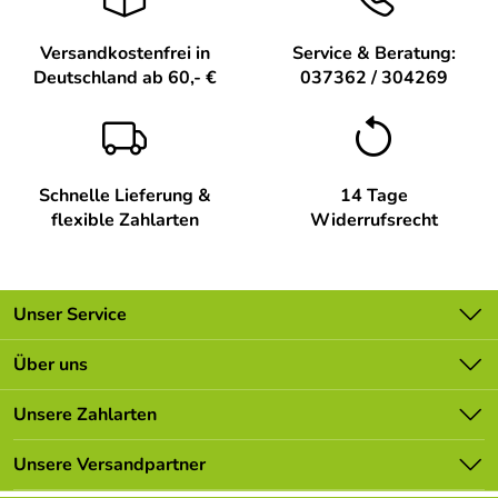
Versandkostenfrei in
Service & Beratung:
Deutschland ab 60,- €
037362 / 304269
Schnelle Lieferung &
14 Tage
flexible Zahlarten
Widerrufsrecht
Unser Service
Kontakt
Über uns
Batterieverordnung
Unsere Bestseller
Unsere Zahlarten
Newsletter
Marken
Lieferbedingungen
Unsere Versandpartner
Neu