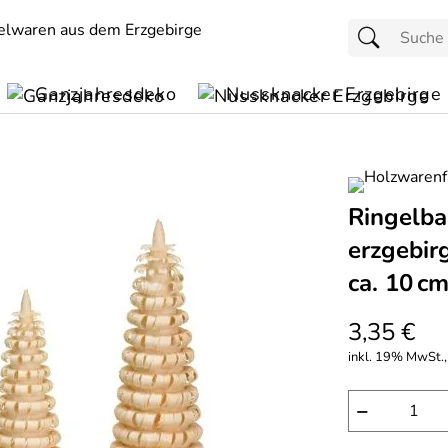
Ganzjahresdeko
Nussknacker Erzgebirge
Ringelba
erzgebir
ca. 10 c
3,35 €
inkl. 19% MwSt.,
−