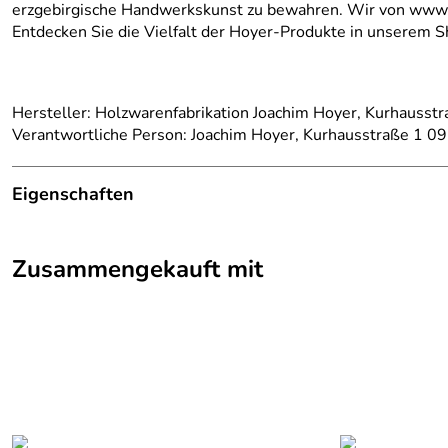
erzgebirgische Handwerkskunst zu bewahren. Wir von www.ru
Entdecken Sie die Vielfalt der Hoyer-Produkte in unserem S
Hersteller: Holzwarenfabrikation Joachim Hoyer, Kurhausstr
Verantwortliche Person: Joachim Hoyer, Kurhausstraße 1 09
Eigenschaften
Herkunftsland:
Deutschland
Zusammengekauft mit
Herstellungsort:
Kurort Seiffen
Herkunft:
Erzgebirge
Hersteller:
Holzwarenfabrikation Joachim Hoyer
Farbe:
Natur