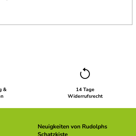
g &
14 Tage
en
Widerrufsrecht
Neuigkeiten von Rudolphs
Schatzkiste