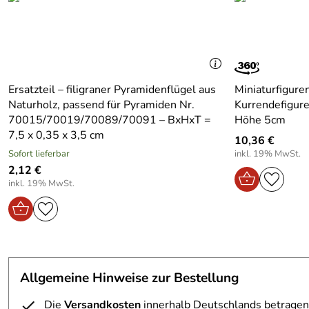
Material:
Holz
Produktart:
Holzbaum
Höhe Artikel:
10
Ersatzteil – filigraner Pyramidenflügel aus
Miniaturfiguren
Motiv:
Ringelbaum
Naturholz, passend für Pyramiden Nr.
Kurrendefigure
Design:
Traditionell
70015/70019/70089/70091 – BxHxT =
Höhe 5cm
7,5 x 0,35 x 3,5 cm
10,36 €
Bereich:
Für innen
Sofort lieferbar
inkl. 19% MwSt.
2,12 €
inkl. 19% MwSt.
Allgemeine Hinweise zur Bestellung
Die
Versandkosten
innerhalb Deutschlands betragen 