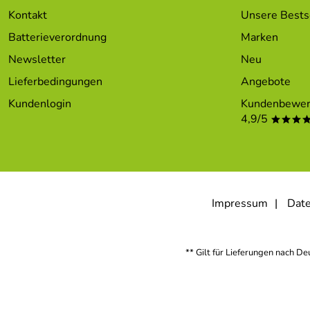
Kontakt
Unsere Bests
Batterieverordnung
Marken
Newsletter
Neu
Lieferbedingungen
Angebote
Kundenlogin
Kundenbewer
4,9/5
***
Impressum
Date
** Gilt für Lieferungen nach D