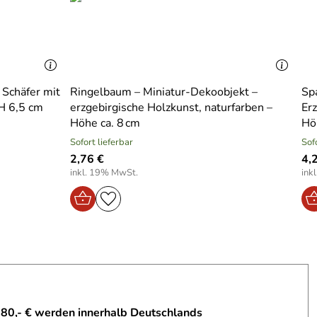
 Schäfer mit
Ringelbaum – Miniatur‑Dekoobjekt –
Sp
 H 6,5 cm
erzgebirgische Holzkunst, naturfarben –
Erz
Höhe ca. 8 cm
Hö
Sofort lieferbar
Sof
2,76 €
4,
inkl. 19% MwSt.
ink
 80,- € werden innerhalb Deutschlands