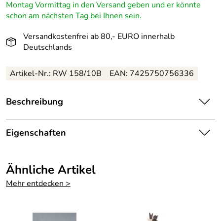
Montag Vormittag in den Versand geben und er könnte
schon am nächsten Tag bei Ihnen sein.
Versandkostenfrei ab 80,- EURO innerhalb
Deutschlands
Artikel-Nr.: RW 158/10B
EAN: 7425750756336
Beschreibung
Starhaus mit Singvogel Bunt – Höhe ca. 8 cm
Eigenschaften
Das bunte Starhaus mit Singvogel ist ein bezauberndes
Holzspielzeug aus dem Erzgebirge, das nicht nur
Herkunftsland:
Deutschland
Kinderherzen höher schlagen lässt. Durch leichtes Drehen
Ähnliche Artikel
am Fuß des Hauses wird ein hoher Ton erzeugt, der an den
Herstellungsort
Kurort Seiffen
Mehr entdecken >
Gesang eines Vogels erinnert. Mit einer Höhe von ca. 8 cm
:
vereint dieses Spielzeug traditionelle Handwerkskunst mit
spielerischer Raffinesse.
Herkunft:
Erzgebirge