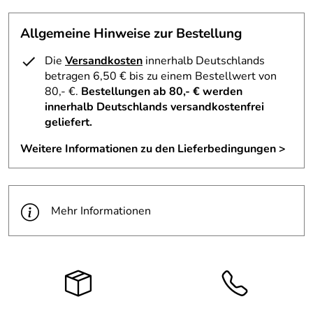
Allgemeine Hinweise zur Bestellung
Die
Versandkosten
innerhalb Deutschlands
betragen 6,50 € bis zu einem Bestellwert von
80,- €.
Bestellungen ab 80,- € werden
innerhalb Deutschlands versandkostenfrei
geliefert.
Spielanleitung – Starhaus mit Singvogel Bunt – Höhe ca.
Weitere Informationen zu den Lieferbedingungen >
8 cm
Halten Sie das Starhaus mit einer Hand am oberen Teil
fest
Mehr Informationen
Drehen Sie mit der anderen Hand vorsichtig den Fuß
des Hauses im Uhrzeigersinn
Durch das Drehen wird ein hoher Ton erzeugt, der an
den Gesang eines Vogels erinnert
Experimentieren Sie mit unterschiedlichen
Drehgeschwindigkeiten, um verschiedene Töne zu