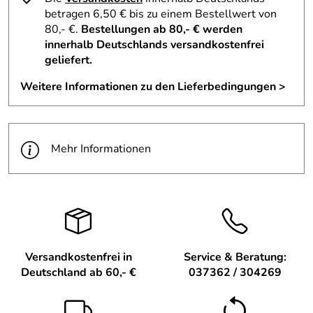
betragen 6,50 € bis zu einem Bestellwert von
80,- €.
Bestellungen ab 80,- € werden
innerhalb Deutschlands versandkostenfrei
geliefert.
Spielanleitung – Spiralkreisel Rot – Durchmesser ca. 8
cm
Weitere Informationen zu den Lieferbedingungen >
Grundhaltung: Den Kreisel zwischen Daumen und
Zeigefinger am Stiel fassen
Drehbewegung: Mit einer schnellen, gleichmäßigen
Mehr Informationen
Bewegung den Kreisel in Rotation versetzen
Loslassen: Den rotierenden Kreisel sanft auf einer
glatten Oberfläche absetzen und beobachten, wie das
Spiralmuster faszinierende Effekte erzeugt
Übung: Durch wiederholtes Spielen die Geschicklichkeit
und Feinmotorik verbessern
Versandkostenfrei in
Service & Beratung:
Lieferumfang Spiralkreisel Rot – Durchmesser ca. 8 cm
Deutschland ab 60,- €
037362 / 304269
1x Spiralkreisel mit rotem Muster.