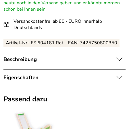
heute noch in den Versand geben und er könnte morgen
schon bei Ihnen sein.
Versandkostenfrei ab 80,- EURO innerhalb
Deutschlands
Artikel-Nr.: ES 604181 Rot
EAN: 7425750800350
Beschreibung
Faszinierender, handgefertigter Spiralkreisel in Rot –
Durchmesser ca. 8 cm
Eigenschaften
Dieser charmante Spiralkreisel aus hochwertigem Holz
Herkunftsland:
Deutschland
begeistert mit seinem leuchtend roten Spiralmuster.
Passend dazu
Gefertigt im Herzen des Erzgebirges, verbindet er
Erzgebirgische Holzspielwaren
traditionelle Handwerkskunst mit modernem Design.
Hersteller:
Ebert GmbH
Beim Spielen fördert er die Feinmotorik, Kreativität und
das dreidimensionale Denken von Kindern ab 3 Jahren.
Farbe:
Natur/Rot
Ideal für den Einsatz in Kindergärten, Horten oder zu