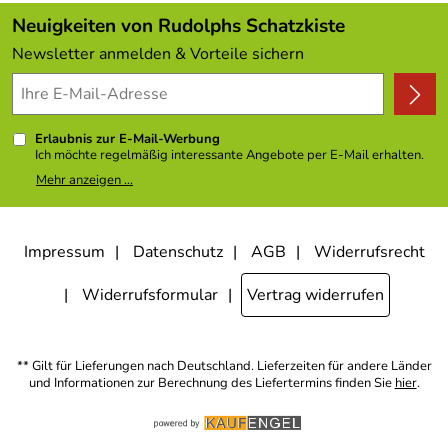
Hersteller: Traditionelles Holzspielzeug Robbi Weber,
Kundenlogin
Angebote
Schulstraße 4 09548 Kurort Seiffen Deutschland,
Neuigkeiten von Rudolphs Schatzkiste
info@weber-holzspielzeug.de
Kundenbewertungen (308)
Newsletter anmelden & Vorteile sichern
Verantwortliche Person: Robbi Weber, Schulstraße 4
4,9/5
*****
09548 Kurort Seiffen Deutschland,
Erlaubnis zur E-Mail-Werbung
Ich möchte regelmäßig interessante Angebote per E-Mail erhalten.
Meine E-Mail-Adresse wird nicht an andere Unternehmen
Mehr anzeigen ...
weitergegeben. Zu statistischen Zwecken wird in anonymer Form
ausgewertet, welche Links im Newsletter geklickt werden. Dabei ist
nicht erkennbar, welche konkrete Person geklickt hat. Diese
Einwilligung zur Nutzung meiner E-Mail- Adresse für Werbezwecke
kann ich jederzeit mit Wirkung für die Zukunft widerrufen, indem ich
Impressum
Datenschutz
AGB
Widerrufsrecht
den Link "Abmelden" am Ende des Newsletters anklicke oder die
Option Newsletter im Mitgliederbereich deaktiviere. Die
Datenschutzerklärung
habe ich zur Kenntnis genommen.
Widerrufsformular
Vertrag widerrufen
** Gilt für Lieferungen nach Deutschland. Lieferzeiten für andere Länder
und Informationen zur Berechnung des Liefertermins finden Sie
hier
.