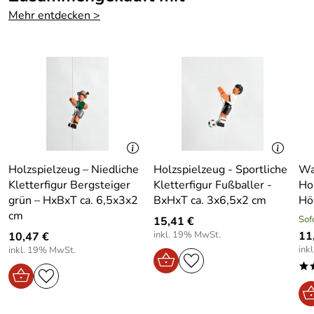
Maße: Gesamthöhe ca. 41 cm; Spechtfigur ca. 5 cm
Mehr entdecken >
Form des
unisex
Material: Holz und Metall
Artikels
Farbe: Schwarz mit roter Feder
(puzzle):
Herstellungsort: Kurort Seiffen, Erzgebirge
Altersempfehlu
Ab 36 Monate
Hersteller: Traditionelles Holzspielzeug Robbi Weber
ng:
Altersempfehlung: Ab 3 Jahren
Warnhinweis: Nicht geeignet für Kinder unter 3 Jahren
Elektrogerät:
Nein
wegen verschluckbarer Kleinteile
Holzspielzeug – Niedliche
Holzspielzeug - Sportliche
Wa
Kletterfigur Bergsteiger
Kletterfigur Fußballer -
Ho
grün – HxBxT ca. 6,5x3x2
BxHxT ca. 3x6,5x2 cm
Hö
cm
Sof
15,41 €
inkl. 19% MwSt.
11
10,47 €
ink
inkl. 19% MwSt.
*