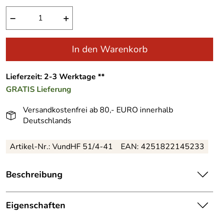
−
+
In den Warenkorb
Lieferzeit: 2-3 Werktage **
GRATIS
Lieferung
Versandkostenfrei ab 80,- EURO innerhalb
Deutschlands
Artikel-Nr.: VundHF 51/4-41
EAN: 4251822145233
Beschreibung
Rustikale, detailreiche Miniatur Gespanne mit Pferden &
Ochsen – Leiterwagen und Tafelwagen – BxHxT ca. 9 x
Eigenschaften
3,5 x 4 cm