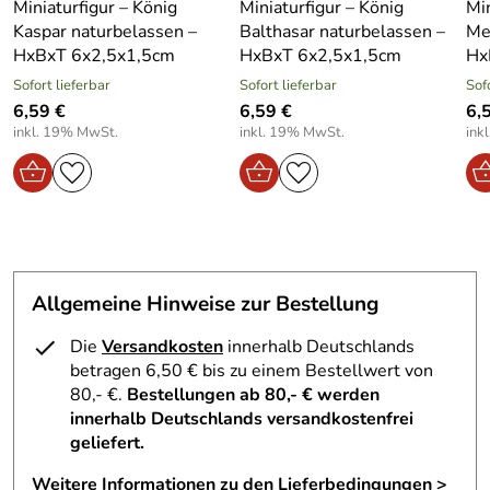
Miniaturfigur – König
Miniaturfigur – König
Min
zum Eyecatcher
Produktart:
Joseph
Kaspar naturbelassen –
Balthasar naturbelassen –
Me
Hohe Detailtreue – Fein ausgearbeitete Details bringen
HxBxT 6x2,5x1,5cm
HxBxT 6x2,5x1,5cm
Hx
Charakter ins heimische Ambiente
Sofort lieferbar
Sofort lieferbar
Sof
Traditionelle Fertigung – Originale Holzkunst aus
6,59 €
6,59 €
6,
Seiffen im Erzgebirge
inkl. 19% MwSt.
inkl. 19% MwSt.
ink
Komplette Herstellung in Familienbetrieb – Qualität
direkt aus Familienhand
Entdecken Sie den Zauber der erzgebirgischen
Holzkunst
Die farbenfrohe Miniaturfigur Josef ist nicht nur ein
Allgemeine Hinweise zur Bestellung
simples Deko-Element. Mit ihrer liebevoll gestalteten,
bunten Bekleidung und den fein ausgearbeiteten Details
Die
Versandkosten
innerhalb Deutschlands
bringt sie Tradition und festliche Stimmung in Ihr Heim.
betragen 6,50 € bis zu einem Bestellwert von
Die Figuren können Ihre Weihnachtskrippen wunderbar
80,- €.
Bestellungen ab 80,- € werden
ergänzen oder alleinstehend einen Ehrenplatz am
innerhalb Deutschlands versandkostenfrei
Weihnachtstisch erhalten. Die aufwendige Handarbeit
geliefert.
macht jede Figur zu einem Unikat. Denn hinter jedem
Detail steckt das Können und die Hingabe erfahrener
Weitere Informationen zu den Lieferbedingungen >