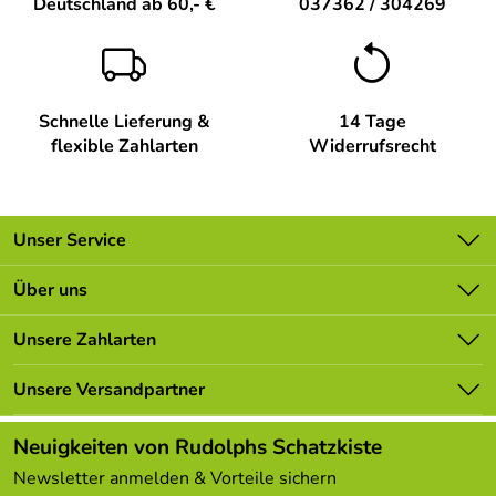
Deutschland ab 60,- €
037362 / 304269
Hersteller: WEIGLA e.K., Deutschkatharinenberg 23 D -
09548 Deutschneudorf, info@weigla.de
Verantwortliche Person: Günter Gläser,
Deutschkatharinenberg 23 D - 09548 Deutschneudorf,
Schnelle Lieferung &
14 Tage
flexible Zahlarten
Widerrufsrecht
Unser Service
Kontakt
Über uns
Batterieverordnung
Unsere Bestseller
Unsere Zahlarten
Newsletter
Marken
Lieferbedingungen
Unsere Versandpartner
Neu
Kundenlogin
Angebote
Neuigkeiten von Rudolphs Schatzkiste
Kundenbewertungen (308)
Newsletter anmelden & Vorteile sichern