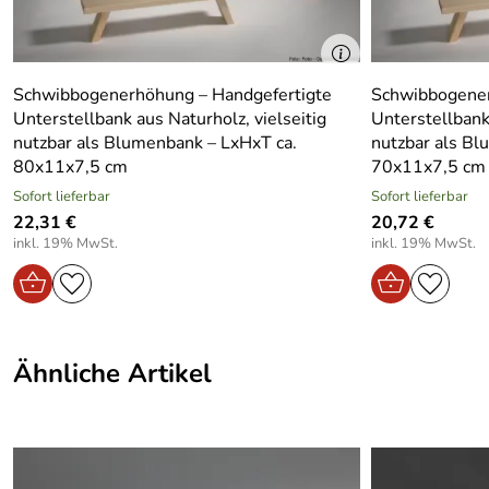
Breite Artikel:
47
Höhe Artikel:
22
Schwibbogenerhöhung – Handgefertigte
Schwibbogener
Unterstellbank aus Naturholz, vielseitig
Unterstellbank 
Gewicht in kg Artikel ohne vp:
1.14
nutzbar als Blumenbank – LxHxT ca.
nutzbar als Bl
80x11x7,5 cm
70x11x7,5 cm
Sofort lieferbar
Sofort lieferbar
22,31 €
20,72 €
inkl. 19% MwSt.
inkl. 19% MwSt.
Ähnliche Artikel