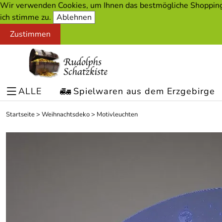
Wir verwenden Cookies, um Ihnen das bestmögliche Shopping-
ich stimme zu.
Ablehnen
Zustimmen
ALLE
Spielwaren aus dem Erzgebirge
Startseite
>
Weihnachtsdeko
>
Motivleuchten