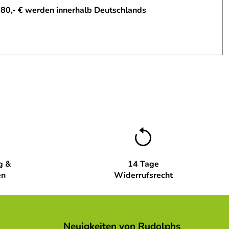
 80,- € werden innerhalb Deutschlands
g &
14 Tage
en
Widerrufsrecht
Neuigkeiten von Rudolphs