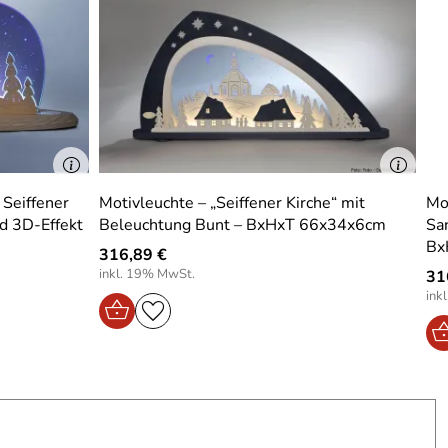
 Seiffener
Motivleuchte – „Seiffener Kirche“ mit
Mo
d 3D-Effekt
Beleuchtung Bunt – BxHxT 66x34x6cm
San
Bx
316,89 €
inkl. 19% MwSt.
31
ink