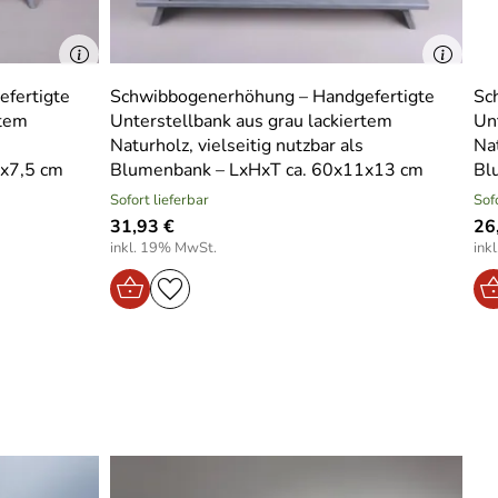
fertigte
Schwibbogenerhöhung – Handgefertigte
Sc
rtem
Unterstellbank aus grau lackiertem
Un
Naturholz, vielseitig nutzbar als
Nat
x7,5 cm
Blumenbank – LxHxT ca. 60x11x13 cm
Bl
Sofort lieferbar
Sof
31,93 €
26
inkl. 19% MwSt.
ink