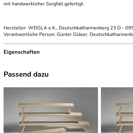
mit handwerklicher Sorgfalt gefertigt.
Hersteller: WEIGLA e.K., Deutschkatharinenberg 23 D - 09
Verantwortliche Person: Günter Gläser, Deutschkatharinen
Eigenschaften
Herkunftsland:
Deutschland
Passend dazu
Herstellungsort:
Deutschneudorf
Herkunft:
Erzgebirge
Hersteller:
Weigla Günter Gläser 
Produktart:
Motivleuchte
Tiefe Artikel:
8.2