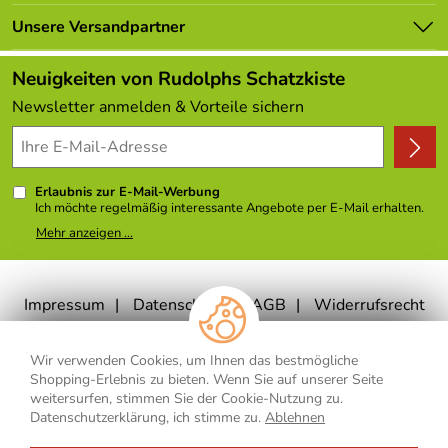
Marken
Lieferbedingungen
Unsere Versandpartner
Neu
Kundenlogin
Angebote
Neuigkeiten von Rudolphs Schatzkiste
Kundenbewertungen (308)
Newsletter anmelden & Vorteile sichern
4,9/5
*****
Erlaubnis zur E-Mail-Werbung
Ich möchte regelmäßig interessante Angebote per E-Mail erhalten.
Meine E-Mail-Adresse wird nicht an andere Unternehmen
Mehr anzeigen ...
weitergegeben. Zu statistischen Zwecken wird in anonymer Form
ausgewertet, welche Links im Newsletter geklickt werden. Dabei ist
nicht erkennbar, welche konkrete Person geklickt hat. Diese
Einwilligung zur Nutzung meiner E-Mail- Adresse für Werbezwecke
kann ich jederzeit mit Wirkung für die Zukunft widerrufen, indem ich
Impressum
Datenschutz
AGB
Widerrufsrecht
den Link "Abmelden" am Ende des Newsletters anklicke oder die
Option Newsletter im Mitgliederbereich deaktiviere. Die
Datenschutzerklärung
habe ich zur Kenntnis genommen.
Widerrufsformular
Vertrag widerrufen
Wir verwenden Cookies, um Ihnen das bestmögliche
Shopping-Erlebnis zu bieten. Wenn Sie auf unserer Seite
weitersurfen, stimmen Sie der Cookie-Nutzung zu.
Datenschutzerklärung, ich stimme zu.
Ablehnen
** Gilt für Lieferungen nach Deutschland. Lieferzeiten für andere Länder
und Informationen zur Berechnung des Liefertermins finden Sie
hier
.