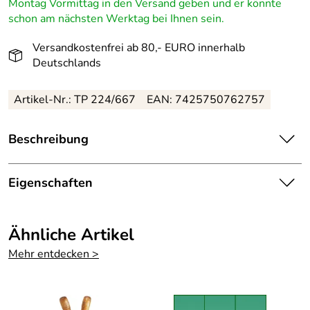
Montag Vormittag in den Versand geben und er könnte
schon am nächsten Werktag bei Ihnen sein.
Versandkostenfrei ab 80,- EURO innerhalb
Deutschlands
Artikel-Nr.: TP 224/667
EAN: 7425750762757
Beschreibung
Liebevoll gestaltete, handgefertigte Osterfigur
„Osterhäsin mit Blume“ – Höhe ca. 9 cm
Eigenschaften
Diese bezaubernde Osterfigur bringt die traditionelle
Herkunftsland:
Deutschland
Handwerkskunst des Erzgebirges in Ihr Zuhause. Die
Ähnliche Artikel
detailreich gestaltete Osterhäsin hält stolz eine große
Herstellungsort
Kurort Seiffen
Mehr entdecken >
Blume in den Pfoten, ein Symbol für Frühling und
:
Neubeginn. Gefertigt aus heimischem Buchenholz und
sorgfältig von Hand bemalt, strahlt sie eine besondere
Herkunft:
Erzgebirge
Wertigkeit und Authentizität aus.