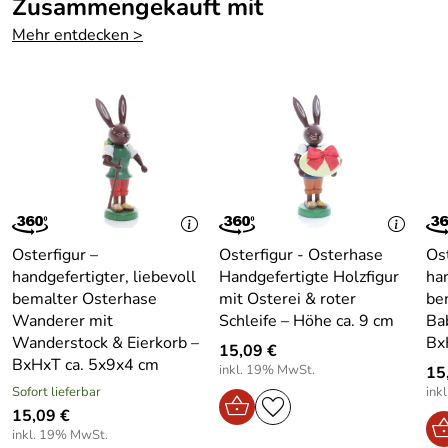
Zusammengekauft mit
Regaldekoration.
Mehr entdecken >
Osterhasen
in Ihrem Zuhause
Ein Hauch von Tradition und österlicher Freude – diese
Osterhasen
-Figur bereichert Ihr Wohnambiente. Als
saisonale Dekoration verleiht sie jedem Raum eine
besondere Atmosphäre. Die Osterhäsin mit Blume
erinnert an die kunstvolle Handwerkskunst des
Erzgebirges und bringt einen Hauch von Geschichte in Ihr
Zuhause.
Osterfigur –
Osterfigur - Osterhase
Ost
Ob auf dem Fensterbrett, in der Vitrine oder als liebevoll
handgefertigter, liebevoll
Handgefertigte Holzfigur
han
arrangiertes Detail auf dem Ostertisch – die detailreiche
bemalter Osterhase
mit Osterei & roter
be
Häsin begeistert durch ihre lebendige Darstellung und
Wanderer mit
Schleife – Höhe ca. 9 cm
Ba
traditionelle Ausstrahlung. Die
Osterhasen
-Figur wird
Wanderstock & Eierkorb –
Bx
15,09 €
zum Blickfang für Gäste und zum Herzstück Ihrer
BxHxT ca. 5x9x4 cm
inkl. 19% MwSt.
15
Osterdekoration.
Sofort lieferbar
ink
15,09 €
Technische Daten / Eigenschaften – Osterfigur
inkl. 19% MwSt.