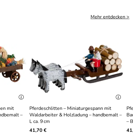
Mehr entdecken >
gen mit
Pferdeschlitten – Miniaturgespann mit
Pf
ndbemalt –
Waldarbeiter & Holzladung – handbemalt –
Ba
L ca. 9 cm
– 
41,70 €
41