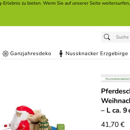
Erlebnis zu bieten. Wenn Sie auf unserer Seite weitersurfen
Ganzjahresdeko
Nussknacker Erzgebirge
Pferdesc
Weihnac
– L ca. 9
41,70 €