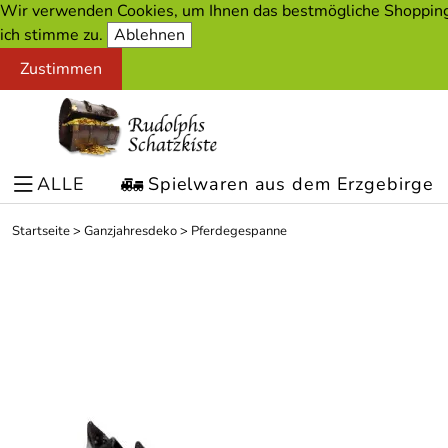
Wir verwenden Cookies, um Ihnen das bestmögliche Shopping-
ich stimme zu.
Ablehnen
Zustimmen
ALLE
Spielwaren aus dem Erzgebirge
Startseite
>
Ganzjahresdeko
>
Pferdegespanne