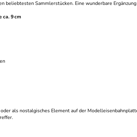
n beliebtesten Sammlerstücken. Eine wunderbare Ergänzung für
e ca. 9 cm
ken
 oder als nostalgisches Element auf der Modelleisenbahnplatte
effer.