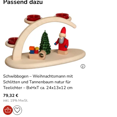
Passend dazu
Herstellungsort:
Kurort Seiffen
Herkunft:
Erzgebirge
Hersteller:
Holzwarenfabrikation Joachim Hoyer
Farbe:
Bunt
Material:
Holz
Produktart:
Miniaturgespann
Tiefe Artikel:
9
Schwibbogen – Weihnachtsmann mit
Schlitten und Tannenbaum natur für
Motiv:
Pferdeschlitten mit Weihnachtsmann
Teelichter – BxHxT ca. 24x13x12 cm
Design:
Traditionell
79,32 €
inkl. 19% MwSt.
Bereich:
Für innen