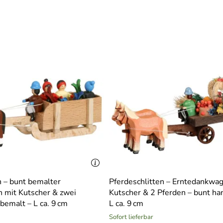
n – bunt bemalter
Pferdeschlitten – Erntedankwa
n mit Kutscher & zwei
Kutscher & 2 Pferden – bunt ha
bemalt – L ca. 9 cm
L ca. 9 cm
Sofort lieferbar