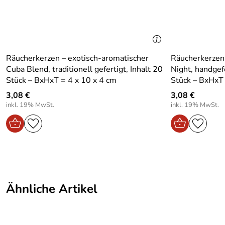
Breite Artikel:
23
Lieferumfang:
1 Stück
Motiv:
Lehrerin
Räucherkerzen – exotisch-aromatischer
Räucherkerzen 
Cuba Blend, traditionell gefertigt, Inhalt 20
Night, handgefe
Design:
Traditionell
Stück – BxHxT = 4 x 10 x 4 cm
Stück – BxHxT 
Bereich:
Für innen
3,08 €
3,08 €
inkl. 19% MwSt.
inkl. 19% MwSt.
Ähnliche Artikel