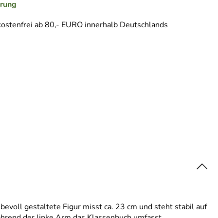
erung
ostenfrei ab 80,- EURO innerhalb Deutschlands
voll gestaltete Figur misst ca. 23 cm und steht stabil auf
ährend der linke Arm das Klassenbuch umfasst.