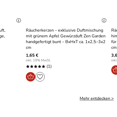
ft,
Räucherkerzen – exklusive Duftmischung
Rä
ge,
mit grünem Apfel Gewürzduft Zen Garden
hi
handgefertigt bunt – BxHxT ca. 1x2,5–3x2
fü
cm
cm
1,65 €
3,
inkl. 19% MwSt.
ink
(1)
*****
Mehr entdecken >