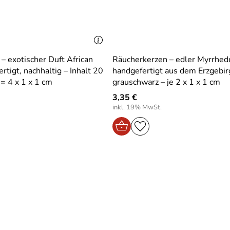
– exotischer Duft African
Räucherkerzen – edler Myrrhedu
rtigt, nachhaltig – Inhalt 20
handgefertigt aus dem Erzgebir
= 4 x 1 x 1 cm
grauschwarz – je 2 x 1 x 1 cm
3,35 €
inkl. 19% MwSt.