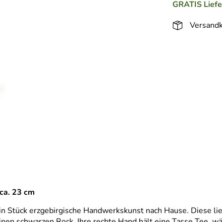
GRATIS
Lief
Versandk
 ca. 23 cm
n Stück erzgebirgische Handwerkskunst nach Hause. Diese liebe
inen schwarzen Rock. Ihre rechte Hand hält eine Tasse Tee, w