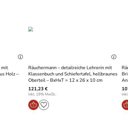
 mit
Räuchermann – detailreiche Lehrerin mit
Rä
us Holz –
Klassenbuch und Schiefertafel, hellbraunes
Br
Oberteil – BxHxT = 12 x 26 x 10 cm
An
121,23 €
10
inkl. 19% MwSt.
ink