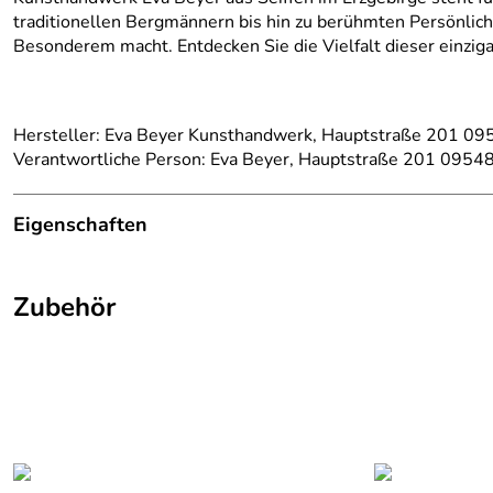
traditionellen Bergmännern bis hin zu berühmten Persönlic
Besonderem macht. Entdecken Sie die Vielfalt dieser einzig
Hersteller: Eva Beyer Kunsthandwerk, Hauptstraße 201 09
Verantwortliche Person: Eva Beyer, Hauptstraße 201 09548 
Eigenschaften
Herkunftsland:
Deutschland
Zubehör
Hersteller:
Kunsthandwerk Eva Beyer
Farbe:
Schwarz/Weiß
Material:
Holz
Produktart:
Räucherfrau