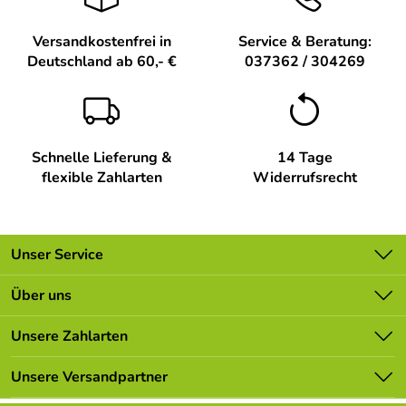
Versandkostenfrei in
Service & Beratung:
Deutschland ab 60,- €
037362 / 304269
Schnelle Lieferung &
14 Tage
flexible Zahlarten
Widerrufsrecht
Unser Service
Kontakt
Über uns
Batterieverordnung
Unsere Bestseller
Unsere Zahlarten
Newsletter
Marken
Lieferbedingungen
Unsere Versandpartner
Neu
Kundenlogin