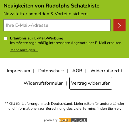
Angebote
Neuigkeiten von Rudolphs Schatzkiste
Kundenbewertungen (308)
Newsletter anmelden & Vorteile sichern
4,9/5
*****
Erlaubnis zur E-Mail-Werbung
Ich möchte regelmäßig interessante Angebote per E-Mail erhalten.
Meine E-Mail-Adresse wird nicht an andere Unternehmen
Mehr anzeigen ...
weitergegeben. Zu statistischen Zwecken wird in anonymer Form
ausgewertet, welche Links im Newsletter geklickt werden. Dabei ist
nicht erkennbar, welche konkrete Person geklickt hat. Diese
Einwilligung zur Nutzung meiner E-Mail- Adresse für Werbezwecke
kann ich jederzeit mit Wirkung für die Zukunft widerrufen, indem ich
Impressum
Datenschutz
AGB
Widerrufsrecht
den Link "Abmelden" am Ende des Newsletters anklicke oder die
Option Newsletter im Mitgliederbereich deaktiviere. Die
Datenschutzerklärung
habe ich zur Kenntnis genommen.
Widerrufsformular
Vertrag widerrufen
** Gilt für Lieferungen nach Deutschland. Lieferzeiten für andere Länder
und Informationen zur Berechnung des Liefertermins finden Sie
hier
.