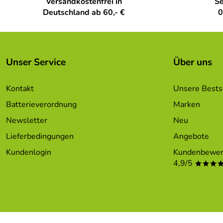
Versandkostenfrei in
Se
Deutschland ab 60,- €
0
Unser Service
Über uns
Kontakt
Unsere Bests
Batterieverordnung
Marken
Newsletter
Neu
Lieferbedingungen
Angebote
Kundenlogin
Kundenbewer
4,9/5
***