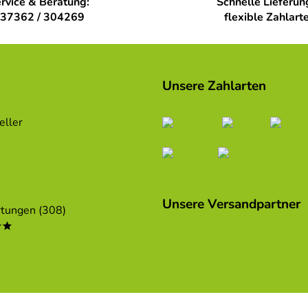
rvice & Beratung:
Schnelle Lieferun
37362 / 304269
flexible Zahlart
Unsere Zahlarten
eller
Unsere Versandpartner
tungen (308)
**