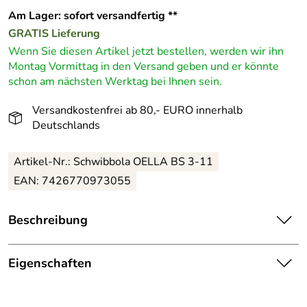
Am Lager: sofort versandfertig **
GRATIS
Lieferung
Wenn Sie diesen Artikel jetzt bestellen, werden wir ihn
Montag Vormittag in den Versand geben und er könnte
schon am nächsten Werktag bei Ihnen sein.
Versandkostenfrei ab 80,- EURO innerhalb
Deutschlands
Artikel-Nr.: Schwibbola OELLA BS 3-11
EAN: 7426770973055
Beschreibung
Zauberhafter Schwibbogen mit Schneeschipper am
Winterhaus und Beleuchtung – BxHxT 50x31x7cm –
Eigenschaften
Höhe ca. 31 cm
Herkunftsland:
Deutschland
Tauchen Sie ein in die winterliche Erzgebirgsatmosphäre