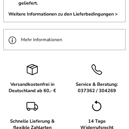
Infos zum Herstellerbetrieb der Fensterbank-
geliefert.
Schwibbogenerhöhung – Weigla
Weitere Informationen zu den Lieferbedingungen >
Tradition trifft Design. Moderne Formen und klassische
Motive. Die Firma Weigla produziert in Deutschneudorf im
Erzgebirge originelle Schwibbögen und Motivleuchten
Mehr Informationen
sowie weitere traditionelle und ausgefallene Produkte der
erzgebirgischen Volkskunst. Weitere typische Erzeugnisse
der Firma Weigla finden Sie in unserem Shop.
Hersteller: WEIGLA e.K., Deutschkatharinenberg 23 D -
09548 Deutschneudorf, info@weigla.de
Versandkostenfrei in
Service & Beratung:
Verantwortliche Person: Günter Gläser,
Deutschland ab 60,- €
037362 / 304269
Deutschkatharinenberg 23 D - 09548 Deutschneudorf,
Schnelle Lieferung &
14 Tage
flexible Zahlarten
Widerrufsrecht