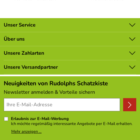
Unser Service
Kontakt
Über uns
Batterieverordnung
Unsere Bestseller
Unsere Zahlarten
Newsletter
Marken
Lieferbedingungen
Unsere Versandpartner
Neu
Kundenlogin
Angebote
Neuigkeiten von Rudolphs Schatzkiste
Kundenbewertungen (308)
Newsletter anmelden & Vorteile sichern
4,9/5
*****
Erlaubnis zur E-Mail-Werbung
Ich möchte regelmäßig interessante Angebote per E-Mail erhalten.
Meine E-Mail-Adresse wird nicht an andere Unternehmen
Mehr anzeigen ...
weitergegeben. Zu statistischen Zwecken wird in anonymer Form
ausgewertet, welche Links im Newsletter geklickt werden. Dabei ist