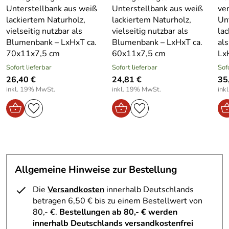
Oberfläche:
Glatt und fein geschliffen, grau lackiert
Unterstellbank aus weiß
Unterstellbank aus weiß
ve
lackiertem Naturholz,
Farbe:
Grau mit dezenter Maserung
lackiertem Naturholz,
Un
vielseitig nutzbar als
vielseitig nutzbar als
la
Verwendung & Funktion – Fensterbank-
Blumenbank – LxHxT ca.
Blumenbank – LxHxT ca.
al
Schwibbogenerhöhung Grau – LxHxT ca. 70 cm x 11 cm
70x11x7,5 cm
60x11x7,5 cm
Lx
x 7,5 cm
Sofort lieferbar
Sofort lieferbar
Sof
26,40 €
24,81 €
35
Diese
Schwibbogenerhöhung
hebt Ihren Schwibbogen
inkl. 19% MwSt.
inkl. 19% MwSt.
ink
oder andere Dekorationen auf die ideale Höhe, sodass sie
sowohl von innen als auch von außen optimal zur Geltung
kommen. Sie eignet sich auch hervorragend als
Blumenbank oder dekorative Ablage für verschiedene
Wohnaccessoires. Die stabile Konstruktion sorgt für einen
sicheren Stand auf Fensterbänken, Tischen oder Regalen.
Allgemeine Hinweise zur Bestellung
Lieferumfang – Fensterbank-Schwibbogenerhöhung
Grau – LxHxT ca. 70 cm x 11 cm x 7,5 cm
Die
Versandkosten
innerhalb Deutschlands
betragen 6,50 € bis zu einem Bestellwert von
1x Fensterbank-Schwibbogenerhöhung aus massivem
80,- €.
Bestellungen ab 80,- € werden
Naturholz, grau lackiert
innerhalb Deutschlands versandkostenfrei