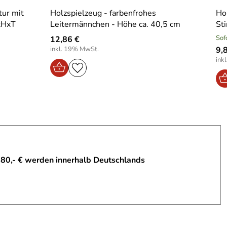
tur mit
Holzspielzeug - farbenfrohes
Ho
BxHxT
Leitermännchen - Höhe ca. 40,5 cm
St
Sof
12,86 €
inkl. 19% MwSt.
9,
ink
 80,- € werden innerhalb Deutschlands