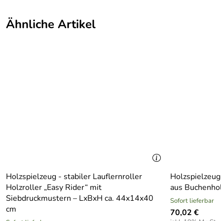
Herkunftsland:
Deutschland
Ähnliche Artikel
Herstellungsort:
Sayda OT Friedebach
Herkunft:
Erzgebirge
Hersteller:
Holz Wenzel Holzspielzeu
Farbe:
Bunt
Material:
Holz
Produktart:
Zubehör
Design:
Traditionell
Holzspielzeug - stabiler Lauflernroller
Holzspielzeug 
Bereich:
Für innen
Holzroller „Easy Rider“ mit
aus Buchenhol
Saison:
NOOS
Siebdruckmustern – LxBxH ca. 44x14x40
Sofort lieferbar
cm
70,02 €
Warnhinweis:
Mindestalter 36 Monate