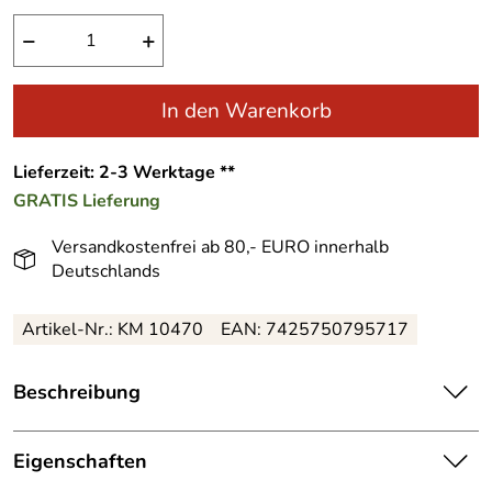
−
+
In den Warenkorb
Lieferzeit: 2-3 Werktage **
GRATIS
Lieferung
Versandkostenfrei ab 80,- EURO innerhalb
Deutschlands
Artikel-Nr.: KM 10470
EAN: 7425750795717
Beschreibung
Zauberhafte, handgefertigte Tischpyramide Heilige
Gesch. mit Engel – Größe ca. 50 cm
Eigenschaften