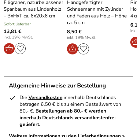
Dekorationen und erzählen die Geschichte meisterlicher
Filigraner, naturbelassener
Handgefertigter
Ri
Holzkunst aus dem Herzen Sachsens. Mit einer Höhe von
Spanbaum aus Lindenholz
Schneemann mit Zylinder
Ho
ca. 12 cm sind sie vielseitig platzierbar und ein echter
– BxHxT ca. 6x20x6 cm
und Faden aus Holz – Höhe
4 
Blickfang in jeder Umgebung.
ca. 5 cm
Sofort lieferbar
6,
13,81 €
ink
8,50 €
Dank ihres stabilen Sockels lassen sich die Bäume sicher
inkl. 19% MwSt.
inkl. 19% MwSt.
aufstellen und harmonieren perfekt mit Kerzen,
Lichterketten oder anderen traditionellen
Weihnachtsfiguren. Die feinen Holzlocken reflektieren das
Licht auf sanfte Weise und verstärken die festliche
Atmosphäre in Ihrem Zuhause. Ob als Einzelstück, in
Kombination mit anderen Naturmaterialien oder als
besonderes Highlight Ihrer Tischdekoration – diese
Allgemeine Hinweise zur Bestellung
Miniaturbäume aus der Kategorie
Holzbäume Spanbäume
bringen den Zauber des Erzgebirges direkt in Ihre
Die
Versandkosten
innerhalb Deutschlands
Weihnachtszeit.
betragen 6,50 € bis zu einem Bestellwert von
80,- €.
Bestellungen ab 80,- € werden
Lieferumfang – Gestochene Spanbäume Natur 3er-Set –
innerhalb Deutschlands versandkostenfrei
Höhe ca. 12 cm
geliefert.
3 handgefertigte Spanbäume
Weitere Informationen zu den Lieferbedingungen >