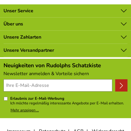
Unser Service
Kontakt
Über uns
Batterieverordnung
Unsere Bestseller
Unsere Zahlarten
Newsletter
Marken
Lieferbedingungen
Unsere Versandpartner
Neu
Kundenlogin
Angebote
Neuigkeiten von Rudolphs Schatzkiste
Kundenbewertungen (308)
Newsletter anmelden & Vorteile sichern
4,9/5
*****
Erlaubnis zur E-Mail-Werbung
Ich möchte regelmäßig interessante Angebote per E-Mail erhalten.
Meine E-Mail-Adresse wird nicht an andere Unternehmen
Mehr anzeigen ...
weitergegeben. Zu statistischen Zwecken wird in anonymer Form
ausgewertet, welche Links im Newsletter geklickt werden. Dabei ist
nicht erkennbar, welche konkrete Person geklickt hat. Diese
Einwilligung zur Nutzung meiner E-Mail- Adresse für Werbezwecke
kann ich jederzeit mit Wirkung für die Zukunft widerrufen, indem ich