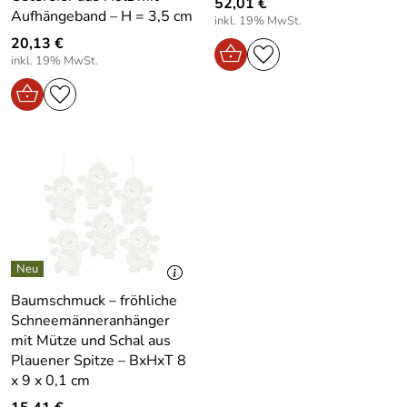
52,01 €
Aufhängeband – H = 3,5 cm
inkl. 19% MwSt.
20,13 €
inkl. 19% MwSt.
Baumschmuck – fröhliche
Schneemänneranhänger
mit Mütze und Schal aus
Plauener Spitze – BxHxT 8
x 9 x 0,1 cm