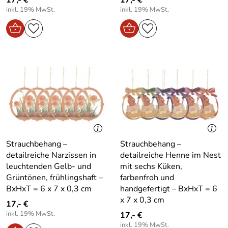
17,- €
17,- €
inkl. 19% MwSt.
inkl. 19% MwSt.
Strauchbehang –
Strauchbehang –
detailreiche Narzissen in
detailreiche Henne im Nest
leuchtenden Gelb- und
mit sechs Küken,
Grüntönen, frühlingshaft –
farbenfroh und
BxHxT = 6 x 7 x 0,3 cm
handgefertigt – BxHxT = 6
x 7 x 0,3 cm
17,- €
inkl. 19% MwSt.
17,- €
inkl. 19% MwSt.