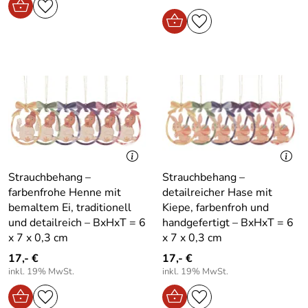
Strauchbehang –
Strauchbehang –
farbenfrohe Henne mit
detailreicher Hase mit
bemaltem Ei, traditionell
Kiepe, farbenfroh und
und detailreich – BxHxT = 6
handgefertigt – BxHxT = 6
x 7 x 0,3 cm
x 7 x 0,3 cm
17,- €
17,- €
inkl. 19% MwSt.
inkl. 19% MwSt.