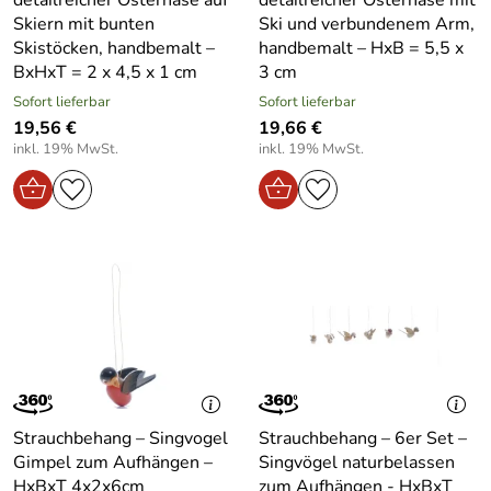
detailreicher Osterhase auf
detailreicher Osterhase mit
Skiern mit bunten
Ski und verbundenem Arm,
Skistöcken, handbemalt –
handbemalt – HxB = 5,5 x
BxHxT = 2 x 4,5 x 1 cm
3 cm
Sofort lieferbar
Sofort lieferbar
19,56 €
19,66 €
inkl. 19% MwSt.
inkl. 19% MwSt.
Strauchbehang – Singvogel
Strauchbehang – 6er Set –
Gimpel zum Aufhängen –
Singvögel naturbelassen
HxBxT 4x2x6cm
zum Aufhängen - HxBxT