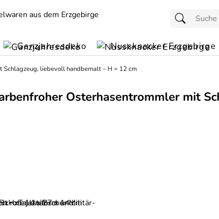
Ganzjahresdeko
Nussknacker Erzgebirge
t Schlagzeug, liebevoll handbemalt – H = 12 cm
farbenfroher Osterhasentrommler mit Sc