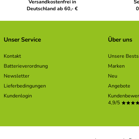
Versandkostenfrei in
Se
Deutschland ab 60,- €
0
Unser Service
Über uns
Kontakt
Unsere Bests
Batterieverordnung
Marken
Newsletter
Neu
Lieferbedingungen
Angebote
Kundenlogin
Kundenbewer
4,9/5
***