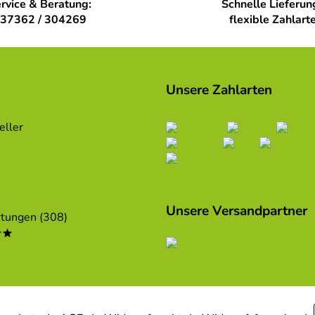
rvice & Beratung:
Schnelle Lieferun
37362 / 304269
flexible Zahlart
Unsere Zahlarten
eller
Unsere Versandpartner
tungen (308)
**