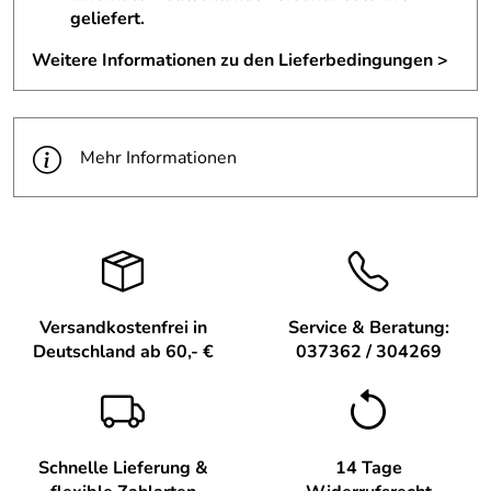
geliefert.
Aktivierung:
Drücken Sie den Sockel vorsichtig nach
innen.
Weitere Informationen zu den Lieferbedingungen >
Beobachtung:
Der Hahn beginnt zu wackeln und zu
tanzen.
Wiederholung:
Lassen Sie den Sockel los und drücken
Sie erneut, um den Vorgang zu wiederholen.
Mehr Informationen
Lieferumfang – Wackelfigur Hahn grün – Höhe ca. 8 cm
1 Wackelfigur Hahn grün
Infos zum Herstellerbetrieb der Wackelfigur Hahn grün –
Jan Stephani Räuchermann Stube
Versandkostenfrei in
Service & Beratung:
Die Volkskunstwerkstatt Jan Stephani aus Seiffen im
Deutschland ab 60,- €
037362 / 304269
Erzgebirge fertigt in dritter Generation hochwertige
Holzspielzeuge und Volkskunst. Seit 1935 steht der
Familienbetrieb für traditionelle Handwerkskunst und
liebevolle Gestaltung. Neben Wackelfiguren umfasst das
Sortiment auch Räuchermännchen, Osterartikel und
Schnelle Lieferung &
14 Tage