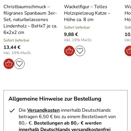
Altersempfehlu
Ab 36 Monate
grün – Höhe ca. 8 cm
Christbaumschmuck –
Wackelfigur – Tolles
Wa
ng:
filigranes Spanbaum 3er-
Holzspielzeug Katze –
Hol
Maße:
Höhe 8 cm
Set, naturbelassenes
Höhe ca. 8 cm
Hö
Elektrogerät:
Nein
Material:
Holz
Lindenholz – BxHxT je ca.
Sofort lieferbar
Sof
Farbe:
Grün mit bunten Details
6x2x2 cm
9,88 €
10
Herstellungsort:
Kurort Seiffen, Erzgebirge
inkl. 19% MwSt.
ink
Sofort lieferbar
Hersteller:
Jan Stephani Räuchermann Stube
13,44 €
inkl. 19% MwSt.
Altersempfehlung:
Ab 3 Jahren
Warnhinweis:
Achtung! Nicht geeignet für Kinder unter
3 Jahren wegen verschluckbarer Kleinteile,
Erstickungsgefahr.
Allgemeine Hinweise zur Bestellung
Die
Versandkosten
innerhalb Deutschlands
Spielanleitung – Wackelfigur Hahn grün – Höhe ca. 8 cm
betragen 6,50 € bis zu einem Bestellwert von
Platzierung:
Stellen Sie die Wackelfigur auf eine ebene
80,- €.
Bestellungen ab 80,- € werden
Fläche.
innerhalb Deutschlands versandkostenfrei