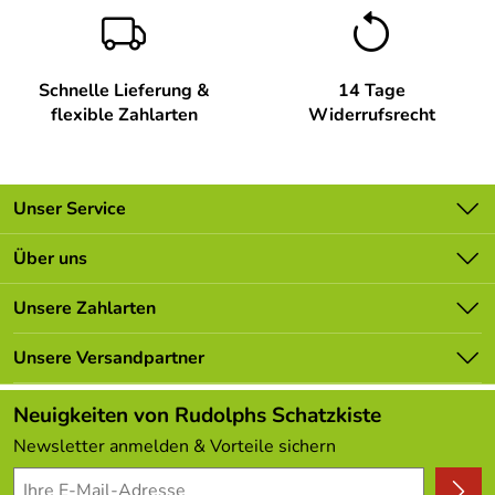
Schnelle Lieferung &
14 Tage
flexible Zahlarten
Widerrufsrecht
Unser Service
Kontakt
Über uns
Batterieverordnung
Unsere Bestseller
Unsere Zahlarten
Newsletter
Marken
Lieferbedingungen
Unsere Versandpartner
Neu
Kundenlogin
Angebote
Neuigkeiten von Rudolphs Schatzkiste
Kundenbewertungen (308)
Newsletter anmelden & Vorteile sichern
4,9/5
*****