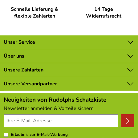
Schnelle Lieferung &
14 Tage
flexible Zahlarten
Widerrufsrecht
Unser Service
Kontakt
Über uns
Batterieverordnung
Unsere Bestseller
Unsere Zahlarten
Newsletter
Marken
Lieferbedingungen
Unsere Versandpartner
Neu
Kundenlogin
Angebote
Neuigkeiten von Rudolphs Schatzkiste
Kundenbewertungen (308)
Newsletter anmelden & Vorteile sichern
4,9/5
*****
Erlaubnis zur E-Mail-Werbung