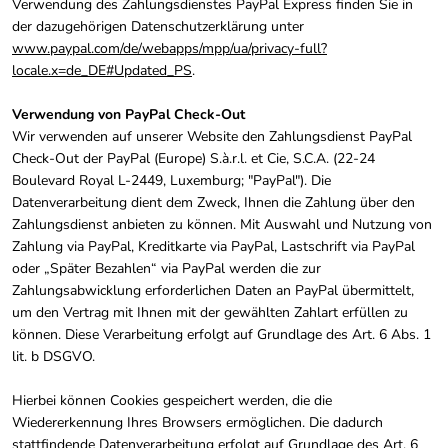
Verwendung des Zahlungsdienstes PayPal Express finden Sie in
der dazugehörigen Datenschutzerklärung unter
www.paypal.com/de/webapps/mpp/ua/privacy-full?
locale.x=de_DE#Updated_PS
.
Verwendung von PayPal Check-Out
Wir verwenden auf unserer Website den Zahlungsdienst PayPal
Check-Out der PayPal (Europe) S.à.r.l. et Cie, S.C.A. (22-24
Boulevard Royal L-2449, Luxemburg; "PayPal"). Die
Datenverarbeitung dient dem Zweck, Ihnen die Zahlung über den
Zahlungsdienst anbieten zu können. Mit Auswahl und Nutzung von
Zahlung via PayPal, Kreditkarte via PayPal, Lastschrift via PayPal
oder „Später Bezahlen“ via PayPal werden die zur
Zahlungsabwicklung erforderlichen Daten an PayPal übermittelt,
um den Vertrag mit Ihnen mit der gewählten Zahlart erfüllen zu
können. Diese Verarbeitung erfolgt auf Grundlage des Art. 6 Abs. 1
lit. b DSGVO.
Hierbei können Cookies gespeichert werden, die die
Wiedererkennung Ihres Browsers ermöglichen. Die dadurch
stattfindende Datenverarbeitung erfolgt auf Grundlage des Art. 6