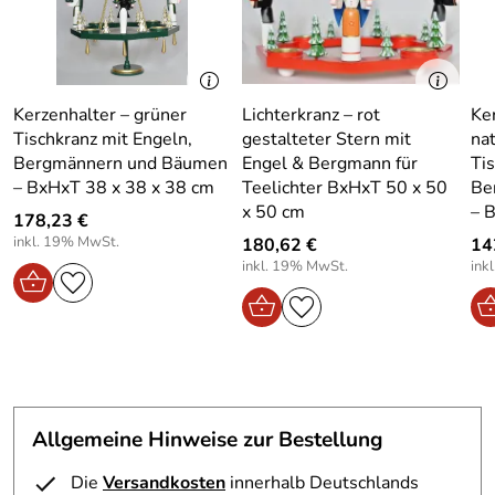
der spitzohrige Hase, aber auch Trachtengruppen,
Jahreszeitenfiguren, Spieldosen und Engel werden in
verschiedenen Varianten angeboten.
Weitere
verschiedene erzgebirgische Artikel finden Sie in unserem
Shop.Wenn Sie größere Mengen benötigen oder weitere
Kerzenhalter – grüner
Lichterkranz – rot
Ke
Fragen zum Artikel haben , dann schreiben Sie uns einfach
Tischkranz mit Engeln,
gestalteter Stern mit
na
NEU und Original verpackt Echt erzgebirgische
Bergmännern und Bäumen
Engel & Bergmann für
Ti
Handarbeit
– BxHxT 38 x 38 x 38 cm
Teelichter BxHxT 50 x 50
Be
x 50 cm
– 
178,23 €
Hersteller: Zeidler Holzkunst GmbH, Glashüttenweg 39
inkl. 19% MwSt.
180,62 €
14
09548 Kurort Seiffen – Germany, info@zeidler-
inkl. 19% MwSt.
ink
holzkunst.de
Verantwortliche Person: Sandra Zeidler, Glashüttenweg
39 09548 Kurort Seiffen – Germany,
Allgemeine Hinweise zur Bestellung
Die
Versandkosten
innerhalb Deutschlands