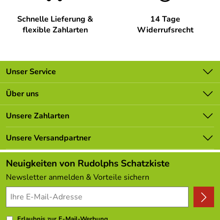
Schnelle Lieferung &
14 Tage
flexible Zahlarten
Widerrufsrecht
Unser Service
Kontakt
Über uns
Batterieverordnung
Unsere Bestseller
Unsere Zahlarten
Newsletter
Marken
Lieferbedingungen
Unsere Versandpartner
Neu
Kundenlogin
Angebote
Neuigkeiten von Rudolphs Schatzkiste
Kundenbewertungen (308)
Newsletter anmelden & Vorteile sichern
4,9/5
*****
Erlaubnis zur E-Mail-Werbung