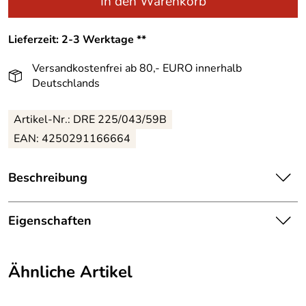
In den Warenkorb
Lieferzeit: 2-3 Werktage **
Versandkostenfrei ab 80,- EURO innerhalb
Deutschlands
Artikel-Nr.: DRE 225/043/59B
EAN: 4250291166664
Beschreibung
Himmlischer, handgefertigter Engel mit Notenschlüssel –
Höhe ca. 6 cm
Eigenschaften
Der „Engel mit Notenschlüssel stehend“ begeistert auf
Herkunftsland:
Deutschland
den ersten Blick mit seiner filigranen Handarbeit und
Ähnliche Artikel
stimmungsvollen Ausstrahlung. Das liebevoll gestaltete
Hersteller:
Großhandel Dregeno
Kunstwerk, gefertigt aus hochwertigem Holz, symbolisiert
musikalische Besinnlichkeit und Erzgebirgstradition in