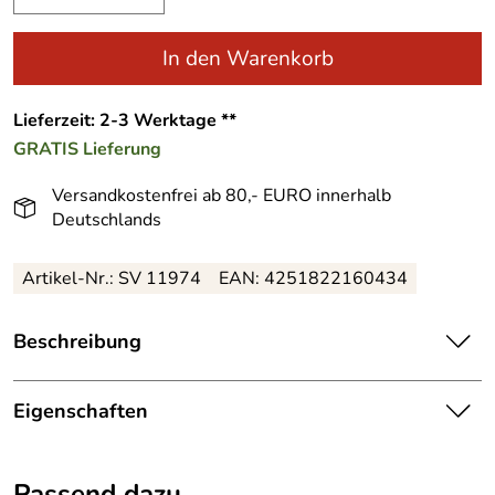
In den Warenkorb
Lieferzeit: 2-3 Werktage **
GRATIS
Lieferung
Versandkostenfrei ab 80,- EURO innerhalb
Deutschlands
Artikel-Nr.: SV 11974
EAN: 4251822160434
Beschreibung
Majestätischer, farbenprächtig gestalteter Nussknacker
König mit goldener Krone und Schwibbogen in Blau-Rot
Eigenschaften
– BxHxT 10 x 25 x 7 cm
Herkunftsland:
Deutschland
Dieser eindrucksvolle Nussknacker König begeistert mit
Passend dazu