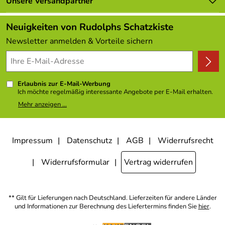
Lieferbedingungen
Unsere Versandpartner
Neu
Hersteller: Seiffener Volkskunst eG , Bahnhofstraße 12
Kundenlogin
Angebote
09548 Seiffen , email@schauwerkstatt.de
Neuigkeiten von Rudolphs Schatzkiste
Verantwortliche Person: Andreas Bilz, Sven Reichl ,
Kundenbewertungen (308)
Newsletter anmelden & Vorteile sichern
Bahnhofstraße 12 09548 Seiffen ,
4,9/5
*****
Erlaubnis zur E-Mail-Werbung
Ich möchte regelmäßig interessante Angebote per E-Mail erhalten.
Meine E-Mail-Adresse wird nicht an andere Unternehmen
Mehr anzeigen ...
weitergegeben. Zu statistischen Zwecken wird in anonymer Form
ausgewertet, welche Links im Newsletter geklickt werden. Dabei ist
nicht erkennbar, welche konkrete Person geklickt hat. Diese
Einwilligung zur Nutzung meiner E-Mail- Adresse für Werbezwecke
kann ich jederzeit mit Wirkung für die Zukunft widerrufen, indem ich
Impressum
Datenschutz
AGB
Widerrufsrecht
den Link "Abmelden" am Ende des Newsletters anklicke oder die
Option Newsletter im Mitgliederbereich deaktiviere. Die
Datenschutzerklärung
habe ich zur Kenntnis genommen.
Widerrufsformular
Vertrag widerrufen
** Gilt für Lieferungen nach Deutschland. Lieferzeiten für andere Länder
und Informationen zur Berechnung des Liefertermins finden Sie
hier
.