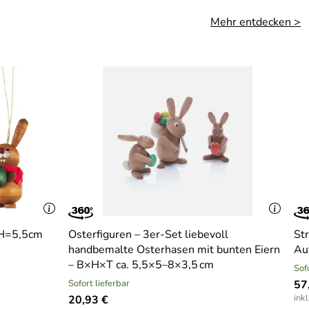
Mehr entdecken >
 H=5,5cm
Osterfiguren – 3er-Set liebevoll
St
handbemalte Osterhasen mit bunten Eiern
Au
– B×H×T ca. 5,5×5–8×3,5 cm
Sof
Sofort lieferbar
57
ink
20,93 €