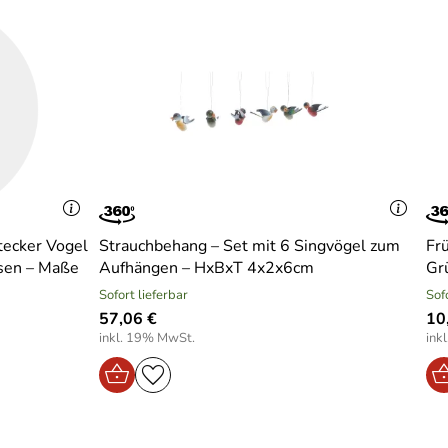
tecker Vogel
Strauchbehang – Set mit 6 Singvögel zum
Fr
ssen – Maße
Aufhängen – HxBxT 4x2x6cm
Gr
Sofort lieferbar
Sof
57,06 €
10
inkl. 19% MwSt.
ink