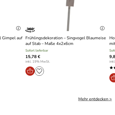
l Gimpel auf
Frühlingsdekoration – Singvogel Blaumeise
Ho
auf Stab – Maße 4x2x6cm
mit
Sofort lieferbar
Sof
15,78 €
9,
inkl. 19% MwSt.
ink
*
Mehr entdecken >