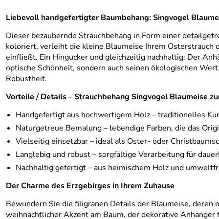
Liebevoll handgefertigter Baumbehang: Singvogel Blaumei
Dieser bezaubernde Strauchbehang in Form einer detailgetr
koloriert, verleiht die kleine Blaumeise Ihrem Osterstrauc
einfließt. Ein Hingucker und gleichzeitig nachhaltig: Der A
optische Schönheit, sondern auch seinen ökologischen Wert. 
Robustheit.
Vorteile / Details – Strauchbehang Singvogel Blaumeise
Handgefertigt aus hochwertigem Holz – traditionelles K
Naturgetreue Bemalung – lebendige Farben, die das Origi
Vielseitig einsetzbar – ideal als Oster- oder Christbaum
Langlebig und robust – sorgfältige Verarbeitung für daue
Nachhaltig gefertigt – aus heimischem Holz und umweltf
Der Charme des Erzgebirges in Ihrem Zuhause
Bewundern Sie die filigranen Details der Blaumeise, deren 
weihnachtlicher Akzent am Baum, der dekorative Anhänger füg