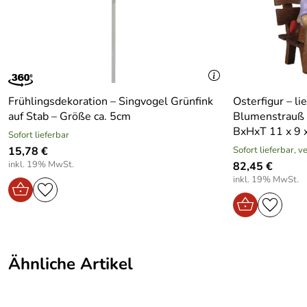
Farbe:
Bunt
Material:
Holz
Produktart:
Baumbehang
Frühlingsdekoration – Singvogel Grünfink
Osterfigur – l
auf Stab – Größe ca. 5cm
Blumenstrauß a
BxHxT 11 x 9 
Sofort lieferbar
15,78 €
Sofort lieferbar, 
inkl. 19% MwSt.
82,45 €
inkl. 19% MwSt.
Ähnliche Artikel