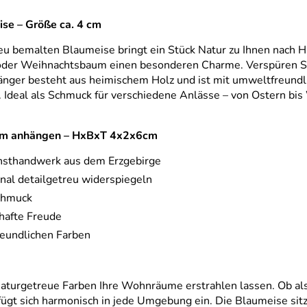
se – Größe ca. 4 cm
eu bemalten Blaumeise bringt ein Stück Natur zu Ihnen nach H
h oder Weihnachtsbaum einen besonderen Charme. Verspüren Sie
nhänger besteht aus heimischem Holz und ist mit umweltfreundl
Ideal als Schmuck für verschiedene Anlässe – von Ostern bis W
 zum anhängen – HxBxT 4x2x6cm
unsthandwerk aus dem Erzgebirge
nal detailgetreu widerspiegeln
schmuck
rhafte Freude
reundlichen Farben
naturgetreue Farben Ihre Wohnräume erstrahlen lassen. Ob al
t sich harmonisch in jede Umgebung ein. Die Blaumeise sitzt 