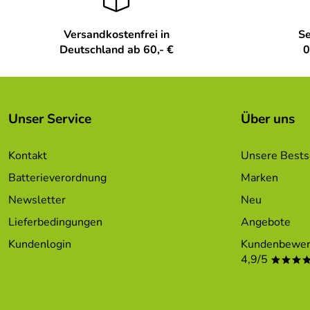
Versandkostenfrei in
Se
Deutschland ab 60,- €
0
Unser Service
Über uns
Kontakt
Unsere Bests
Batterieverordnung
Marken
Newsletter
Neu
Lieferbedingungen
Angebote
Kundenlogin
Kundenbewer
4,9/5
***