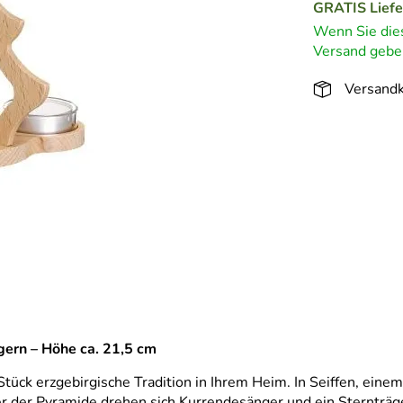
GRATIS
Lief
Wenn Sie dies
Versand geben
Versandk
ern – Höhe ca. 21,5 cm
tück erzgebirgische Tradition in Ihrem Heim. In Seiffen, eine
er der Pyramide drehen sich Kurrendesänger und ein Sternträge