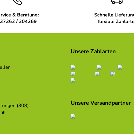
rvice & Beratung:
Schnelle Lieferun
37362 / 304269
flexible Zahlart
Unsere Zahlarten
eller
Unsere Versandpartner
tungen (308)
**