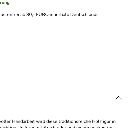
erung
ostenfrei ab 80,- EURO innerhalb Deutschlands
ller Handarbeit wird diese traditionsreiche Holzfigur in
nprächtige Uniform mit Arschleder und einem markanten