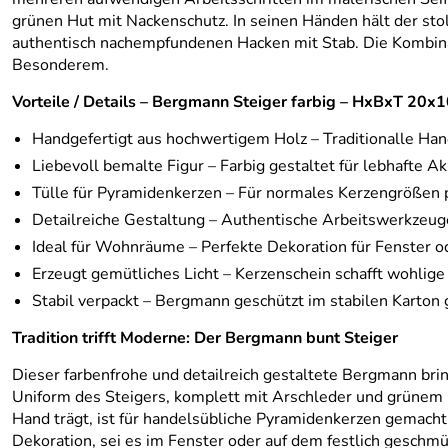
grünen Hut mit Nackenschutz. In seinen Händen hält der sto
authentisch nachempfundenen Hacken mit Stab. Die Kombina
Besonderem.
Vorteile / Details – Bergmann Steiger farbig – HxBxT 20
Handgefertigt aus hochwertigem Holz – Traditionalle Ha
Liebevoll bemalte Figur – Farbig gestaltet für lebhafte A
Tülle für Pyramidenkerzen – Für normales Kerzengrößen
Detailreiche Gestaltung – Authentische Arbeitswerkzeu
Ideal für Wohnräume – Perfekte Dekoration für Fenster o
Erzeugt gemütliches Licht – Kerzenschein schafft wohli
Stabil verpackt – Bergmann geschützt im stabilen Karton g
Tradition trifft Moderne: Der Bergmann bunt Steiger
Dieser farbenfrohe und detailreich gestaltete Bergmann bri
Uniform des Steigers, komplett mit Arschleder und grünem H
Hand trägt, ist für handelsübliche Pyramidenkerzen gemacht
Dekoration, sei es im Fenster oder auf dem festlich geschm