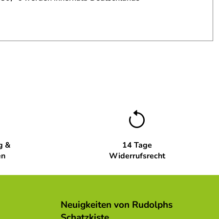
g &
14 Tage
en
Widerrufsrecht
Neuigkeiten von Rudolphs
Schatzkiste