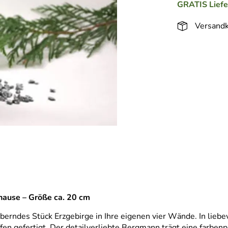
GRATIS
Lief
Versandk
uhause – Größe ca. 20 cm
rndes Stück Erzgebirge in Ihre eigenen vier Wände. In liebevo
en gefertigt. Der detailverliebte Bergmann trägt eine farbe