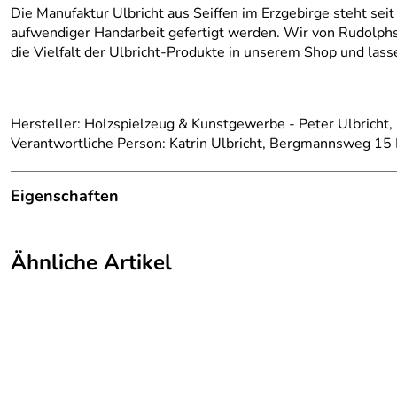
Die Manufaktur Ulbricht aus Seiffen im Erzgebirge steht seit
aufwendiger Handarbeit gefertigt werden. Wir von Rudolphs-
die Vielfalt der Ulbricht-Produkte in unserem Shop und las
Hersteller: Holzspielzeug & Kunstgewerbe - Peter Ulbricht
Verantwortliche Person: Katrin Ulbricht, Bergmannsweg 15 
Eigenschaften
Herkunftsland:
Deutschland
Ähnliche Artikel
Herstellungsort:
Kurort Seiffen
Herkunft:
Erzgebirge
Hersteller:
Holzspielzeug und Kunstgewerbe Pete
Farbe:
Bunt