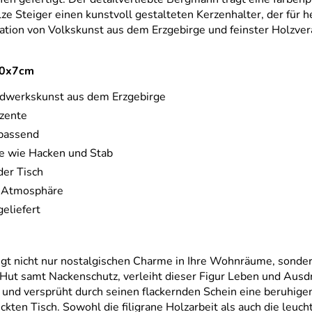
lze Steiger einen kunstvoll gestalteten Kerzenhalter, der für
tion von Volkskunst aus dem Erzgebirge und feinster Holzver
x10x7cm
ndwerkskunst aus dem Erzgebirge
kzente
 passend
ge wie Hacken und Stab
der Tisch
ge Atmosphäre
eliefert
ngt nicht nur nostalgischen Charme in Ihre Wohnräume, sonder
ut samt Nackenschutz, verleiht dieser Figur Leben und Ausdruc
 und versprüht durch seinen flackernden Schein eine beruhigen
ückten Tisch. Sowohl die filigrane Holzarbeit als auch die l