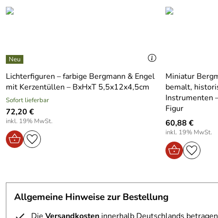
Material:
Holz
Produktart:
Erzgebirgische Figur
Lichterfiguren – farbige Bergmann & Engel
Miniatur Bergm
mit Kerzentüllen – BxHxT 5,5x12x4,5cm
bemalt, histor
Instrumenten –
Sofort lieferbar
Figur
72,20 €
inkl. 19% MwSt.
60,88 €
inkl. 19% MwSt.
Allgemeine Hinweise zur Bestellung
Die
Versandkosten
innerhalb Deutschlands betragen 