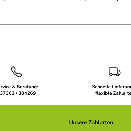
rvice & Beratung:
Schnelle Lieferun
37362 / 304269
flexible Zahlart
Unsere Zahlarten