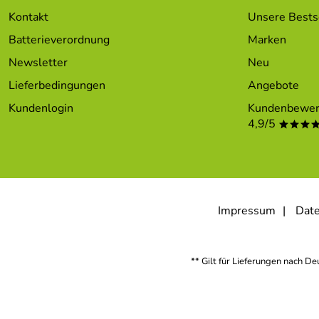
Kontakt
Unsere Bests
Batterieverordnung
Marken
Newsletter
Neu
Lieferbedingungen
Angebote
Kundenlogin
Kundenbewer
4,9/5
***
Impressum
Date
** Gilt für Lieferungen nach D