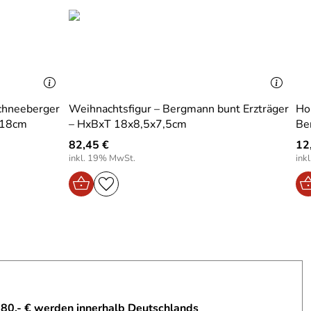
chneeberger
Weihnachtsfigur – Bergmann bunt Erzträger
Hol
 18cm
– HxBxT 18x8,5x7,5cm
82,45 €
12
inkl. 19% MwSt.
ink
 80,- € werden innerhalb Deutschlands