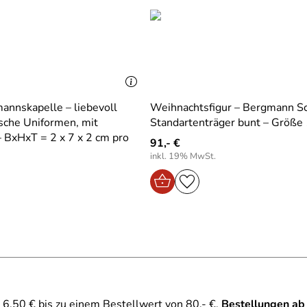
annskapelle – liebevoll
Weihnachtsfigur – Bergmann S
ische Uniformen, mit
Standartenträger bunt – Größe
 BxHxT = 2 x 7 x 2 cm pro
91,- €
inkl. 19% MwSt.
6,50 € bis zu einem Bestellwert von 80,- €.
Bestellungen ab